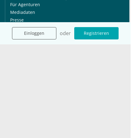
Für Agenturen
Mediadaten
Presse
Karriere
oder
Einloggen
Registrieren
Jobs
International
Social Media
esanum.it
Youtube
esanum.com
Twitter
esanum.fr
LinkedIn
Facebook
Podcasts
Instagram
Kontakt
Datenschutz
AGB
Impressum
Cookie-Einstellung
© 2026 esanum GmbH