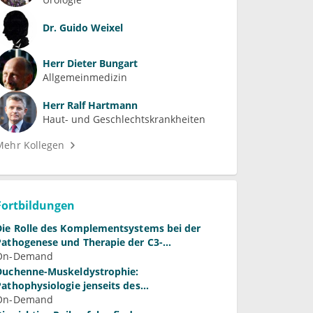
Dr.
Guido Weixel
Herr
Dieter Bungart
Allgemeinmedizin
Herr
Ralf Hartmann
Haut- und Geschlechtskrankheiten
Mehr Kollegen
Fortbildungen
 des Komplementsystems bei der
Pathogenese und Therapie der C3-
Glomerulopathie
On-Demand
Duchenne-Muskeldystrophie:
Pathophysiologie jenseits des
Membrandefekts
On-Demand