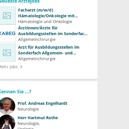
Neueste Ärztejobs
Facharzt (m/w/d)
Hämatologie/Onkologie mit
Beteiligung an Forschung und
Hämatologie und Onkologie
Lehre
Ärztinnen/Ärzte für
Ausbildungsstellen im Sonderfach
Allgemein- und Viszeralchirurgie
Allgemeinchirurgie
Arzt für Ausbildungsstellen im
Sonderfach Allgemein- und
Gefäßchirurgie (m/w/d)
Allgemeinchirurgie
Mehr Jobs
Kennen Sie ...?
Prof.
Andreas Engelhardt
Neurologie
Herr
Hartmut Rothe
Neurologie
Urologie