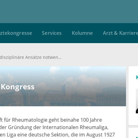
ztekongresse
Services
Kolumne
Arzt & Karrier
Rheumatologie: Interdisziplinäre Ansätze notwendig
 Kongress
t für Rheumatologie geht beinahe 100 Jahre
h der Gründung der Internationalen Rheumaliga,
alen Liga eine deutsche Sektion, die im August 1927