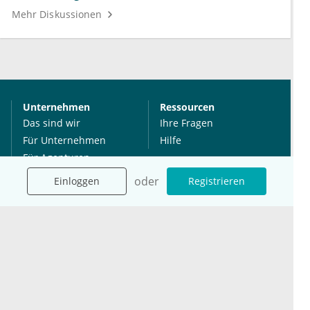
Mehr Diskussionen
Unternehmen
Ressourcen
Das sind wir
Ihre Fragen
Für Unternehmen
Hilfe
Für Agenturen
Mediadaten
oder
Einloggen
Registrieren
Presse
Karriere
Jobs
International
Social Media
esanum.it
Youtube
esanum.com
Twitter