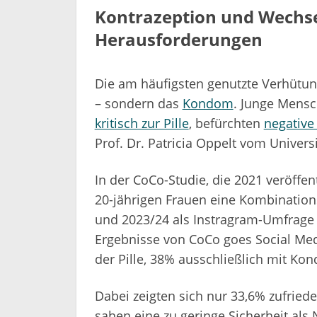
Kontrazeption und Wechse
Herausforderungen
Die am häufigsten genutzte Verhütung
– sondern das
Kondom
. Junge Mensc
kritisch zur Pille
, befürchten
negative
Prof. Dr. Patricia Oppelt vom Univers
In der CoCo-Studie, die 2021 veröffen
20-jährigen Frauen eine Kombinatio
und 2023/24 als Instragram-Umfrage (
Ergebnisse von CoCo goes Social Med
der Pille, 38% ausschließlich mit K
Dabei zeigten sich nur 33,6% zufrie
sahen eine zu geringe Sicherheit als