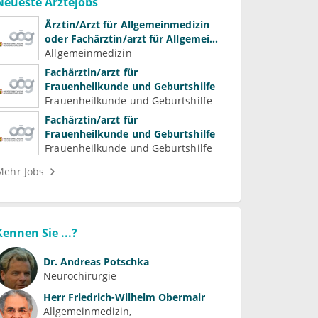
Neueste Ärztejobs
Ärztin/Arzt für Allgemeinmedizin
oder Fachärztin/arzt für Allgemein-
und Familienmedizin für
Allgemeinmedizin
Psychiatrie und
Fachärztin/arzt für
Psychotherapeutische Medizin
Frauenheilkunde und Geburtshilfe
Frauenheilkunde und Geburtshilfe
Fachärztin/arzt für
Frauenheilkunde und Geburtshilfe
Frauenheilkunde und Geburtshilfe
Mehr Jobs
Kennen Sie ...?
Dr.
Andreas Potschka
Neurochirurgie
Herr
Friedrich-Wilhelm Obermair
Allgemeinmedizin