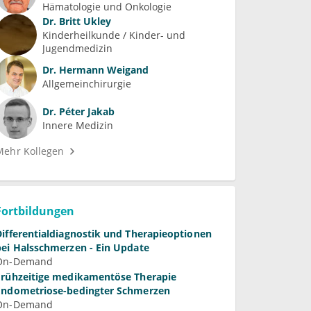
Hämatologie und Onkologie
Dr.
Britt Ukley
Kinderheilkunde / Kinder- und 
Jugendmedizin
Dr.
Hermann Weigand
Allgemeinchirurgie
Dr.
Péter Jakab
Innere Medizin
Mehr Kollegen
Fortbildungen
Differentialdiagnostik und Therapieoptionen
bei Halsschmerzen - Ein Update
On-Demand
Frühzeitige medikamentöse Therapie
Endometriose-bedingter Schmerzen
On-Demand