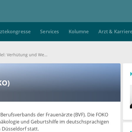
ztekongresse
Services
Kolumne
Arzt & Karrier
Frauengesundheit im Wandel: Verhütung und Wechseljahre
KO)
Berufsverbands der Frauenärzte (BVF). Die FOKO
näkologie und Geburtshilfe im deutschsprachigen
 Düsseldorf statt.