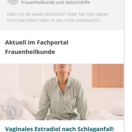
Frauenheilkunde und Geburtshilfe
Habe ich da etwas überlesen? Oder hat man davon
nicht berichtet? Oder ist das nicht untersucht?
Wo die THERMISCHE VERHÜTUNG funktioniert, da
könnte doch bei jungen Männern in Patnerschaft und
Aktuell im Fachportal
mit Konderwunsch, zumindest theoritisch, die
Frauenheilkunde
SITZHEIZUNG im Auto ungewollt die Fortpflanzung
behindern ??? Wie ist es damit?
Vaginales Estradiol nach Schlaganfall: