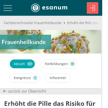
Fachbereichsseite Frauenheilkunde
Erhöht die Pille das Risi
Aktuell
Fortbildungen
697
18
Kongresse
Infocenter
7
zurück zur Übersicht
Erhöht die Pille das Risiko für