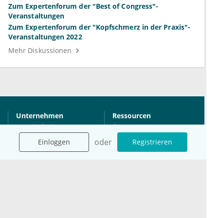
Zum Expertenforum der "Best of Congress"-
Veranstaltungen
Zum Expertenforum der "Kopfschmerz in der Praxis"-
Veranstaltungen 2022
Mehr Diskussionen
Unternehmen
Ressourcen
Das sind wir
Ihre Fragen
Für Unternehmen
Hilfe
oder
Einloggen
Registrieren
Für Agenturen
Mediadaten
Presse
Karriere
Jobs