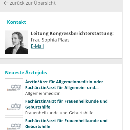
einfach sind, und der Lob eher an den kompetenten
zurück zur Übersicht
Zuweiser geht. Die Pointe diesen Beitrags liegt eher
darin, dass unspezifische, persistierende Symptome
auch was schlimmes verbergen können, und dass man
Kontakt
die Patienten nicht immer nach Schema F abarbeiten
soll. Es stimmt, dass die Bildgebung heutezutage
Leitung Kongressberichterstattung:
inflationär angewendet wird und dadurch ein
Frau Sophia Plaas
Kostenproblem für das Gesundheitswesen entsteht. Es
E-Mail
ist jedoch notwendig, sich mehr Gedanken zu machen,
und Patienten zur Bildgebung zu schicken, wenn die
Symptome nach 6 Wochen persistieren oder sich
verschlimmern.
Neueste Ärztejobs
Ärztin/Arzt für Allgemeinmedizin oder
Fachärztin/arzt für Allgemein- und
Familienmedizin für Psychiatrie und
Allgemeinmedizin
Psychotherapeutische Medizin
Fachärztin/arzt für Frauenheilkunde und
Geburtshilfe
Frauenheilkunde und Geburtshilfe
Fachärztin/arzt für Frauenheilkunde und
Geburtshilfe