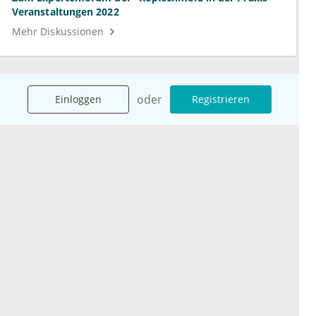
Veranstaltungen 2022
Mehr Diskussionen
oder
Einloggen
Registrieren
Unternehmen
Ressourcen
Das sind wir
Ihre Fragen
Für Unternehmen
Hilfe
Für Agenturen
Mediadaten
Presse
Karriere
Jobs
International
Social Media
esanum.it
Youtube