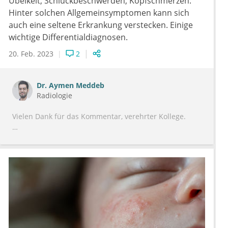
Übelkeit, Schluckbeschwerden, Kopfschmerzen:
Hinter solchen Allgemeinsymptomen kann sich
auch eine seltene Erkrankung verstecken. Einige
wichtige Differentialdiagnosen.
20. Feb. 2023
2
Dr.
Aymen Meddeb
Radiologie
Vielen Dank für das Kommentar, verehrter Kollege.
Ich gebe Ihnen Recht, dass die Fälle radiologisch eher
einfach sind, und der Lob eher an den kompetenten
Zuweiser geht. Die Pointe diesen Beitrags liegt eher
darin, dass unspezifische, persistierende Symptome
auch was schlimmes verbergen können, und dass man
die Patienten nicht immer nach Schema F abarbeiten
soll. Es stimmt, dass die Bildgebung heutezutage
inflationär angewendet wird und dadurch ein
Kostenproblem für das Gesundheitswesen entsteht. Es