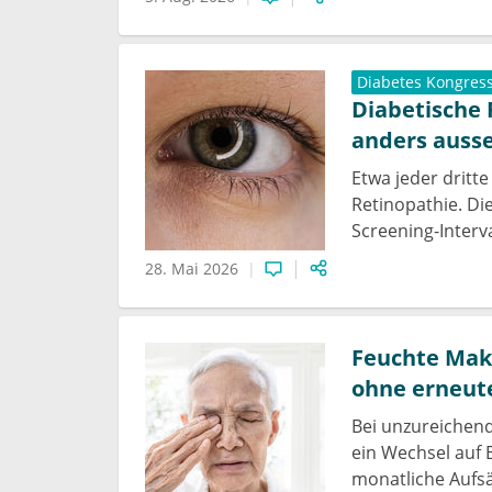
Diabetes Kongres
Diabetische 
anders auss
Etwa jeder dritte
Retinopathie. Di
Screening-Interva
28. Mai 2026
Feuchte Mak
ohne erneute
Bei unzureichen
ein Wechsel auf
monatliche Aufsä