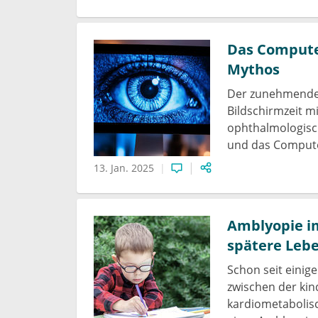
Das Computer
Mythos
Der zunehmende d
Bildschirmzeit m
ophthalmologisch
und das Compute
13. Jan. 2025
Amblyopie im
spätere Leb
Schon seit einig
zwischen der kin
kardiometabolisc