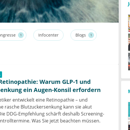
ngresse
Infocenter
Blogs
1
1
s
 Retinopathie: Warum GLP-1 und
Senkung ein Augen-Konsil erfordern
etiker entwickelt eine Retinopathie – und
e rasche Blutzuckersenkung kann sie akut
Die DDG-Empfehlung schärft deshalb Screening-
ontrolltermine. Was Sie jetzt beachten müssen.