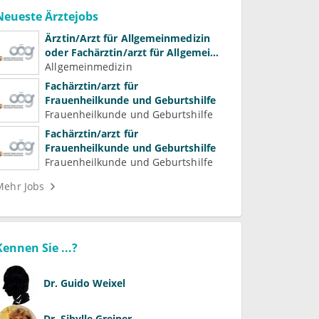
Neueste Ärztejobs
Ärztin/Arzt für Allgemeinmedizin
oder Fachärztin/arzt für Allgemein-
und Familienmedizin für
Allgemeinmedizin
Psychiatrie und
Fachärztin/arzt für
Psychotherapeutische Medizin
Frauenheilkunde und Geburtshilfe
Frauenheilkunde und Geburtshilfe
Fachärztin/arzt für
Frauenheilkunde und Geburtshilfe
Frauenheilkunde und Geburtshilfe
Mehr Jobs
Kennen Sie ...?
Dr.
Guido Weixel
Dr.
Sibylle Greiner