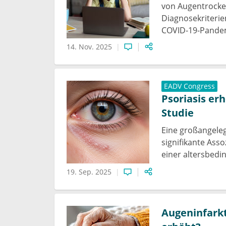
von Augentrockenh
Diagnosekriterie
COVID-19-Pandem
14. Nov. 2025
EADV Congress
Psoriasis er
Studie
Eine großangeleg
signifikante Ass
einer altersbed
19. Sep. 2025
Augeninfarkt