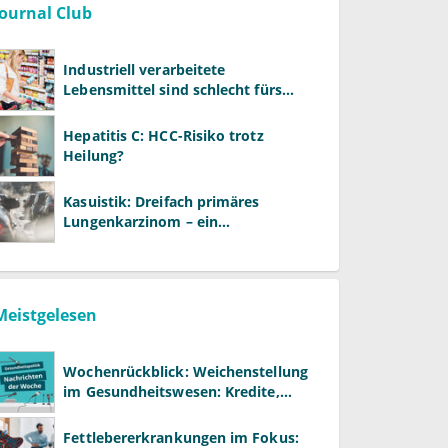
Journal Club
Industriell verarbeitete
Lebensmittel sind schlecht fürs
Gehirn
Hepatitis C: HCC-Risiko trotz
Heilung?
Kasuistik: Dreifach primäres
Lungenkarzinom – ein
ungewöhnlicher Fall
Meistgelesen
Wochenrückblick: Weichenstellung
im Gesundheitswesen: Kredite,
Reformen und neue Modelle
Fettlebererkrankungen im Fokus: