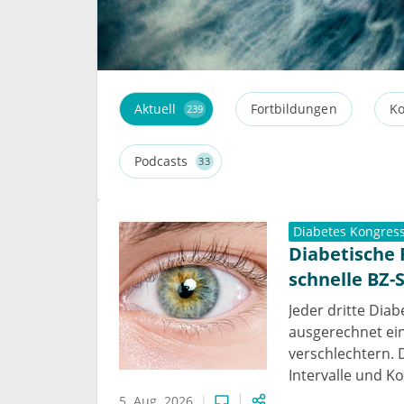
Aktuell
Fortbildungen
Ko
239
Podcasts
33
Diabetes Kongres
Diabetische
schnelle BZ-
Jeder dritte Diab
ausgerechnet ein
verschlechtern. 
Intervalle und K
5. Aug. 2026