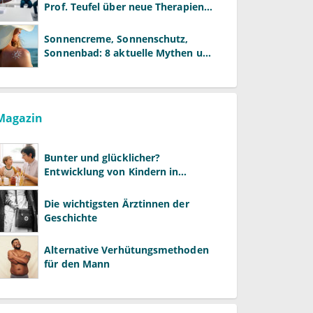
Prof. Teufel über neue Therapien
und die Rolle der Fachärzte
Sonnencreme, Sonnenschutz,
Sonnenbad: 8 aktuelle Mythen und
wie Sie Ihre Patienten richtig
aufklären können
Magazin
Bunter und glücklicher?
Entwicklung von Kindern in
LGBTQ+-Familien
Die wichtigsten Ärztinnen der
Geschichte
Alternative Verhütungsmethoden
für den Mann