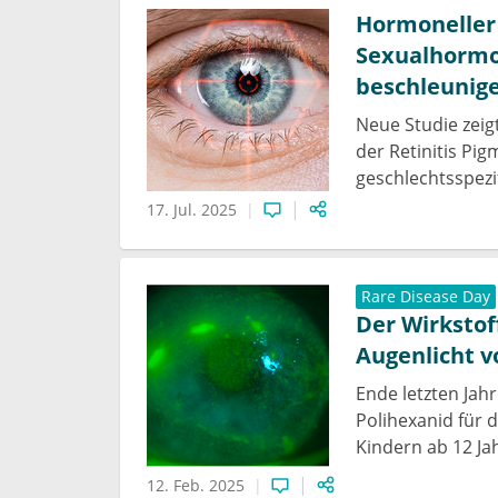
Hormoneller
Sexualhormo
beschleunig
Neue Studie zeig
der Retinitis Pi
geschlechtsspezi
17. Jul. 2025
Rare Disease Day
Der Wirkstof
Augenlicht v
Ende letzten Jah
Polihexanid für 
Kindern ab 12 J
12. Feb. 2025