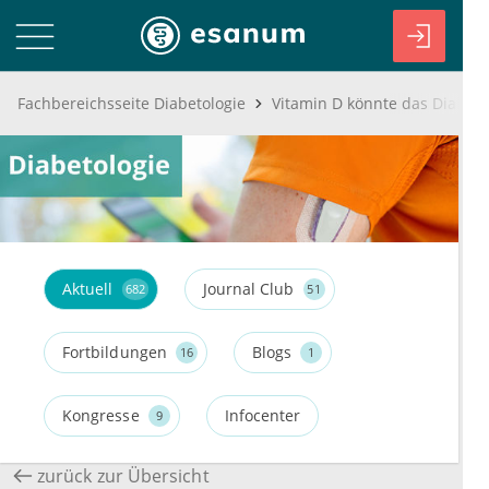
Fachbereichsseite Diabetologie
Vitamin D könnte das Diabete
Aktuell
Journal Club
682
51
Fortbildungen
Blogs
16
1
Kongresse
Infocenter
9
zurück zur Übersicht