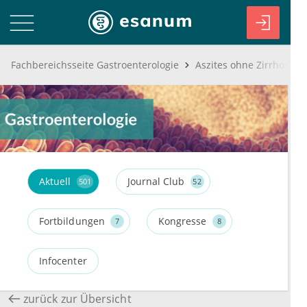
Fachbereichsseite Gastroenterologie
Aktuell
Journal Club
501
52
Fortbildungen
Kongresse
7
8
Infocenter
zurück zur Übersicht