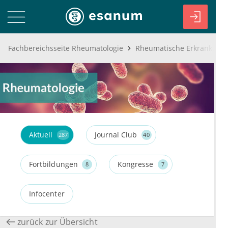
Fachbereichsseite Rheumatologie
Aktuell
Journal Club
287
40
Fortbildungen
Kongresse
8
7
Infocenter
zurück zur Übersicht