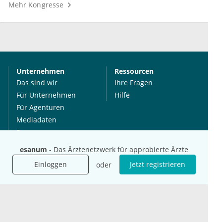
Mehr Kongresse
Unternehmen
Ressourcen
Das sind wir
Ihre Fragen
Für Unternehmen
Hilfe
Für Agenturen
Mediadaten
Presse
Karriere
esanum
- Das Ärztenetzwerk für approbierte Ärzte
Jobs
Einloggen
Jetzt registrieren
oder
International
Social Media
esanum.it
Youtube
esanum.com
Twitter
esanum.fr
LinkedIn