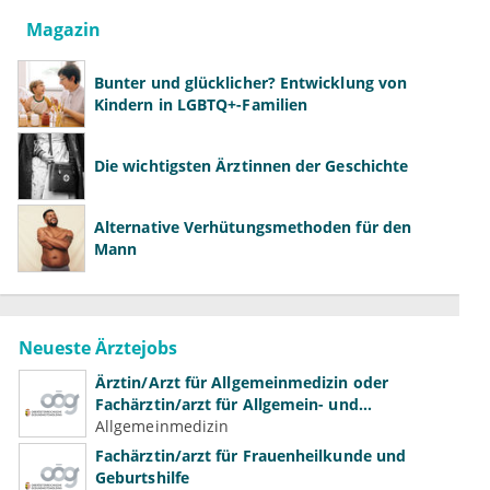
Magazin
Bunter und glücklicher? Entwicklung von
Kindern in LGBTQ+-Familien
Die wichtigsten Ärztinnen der Geschichte
Alternative Verhütungsmethoden für den
Mann
Neueste Ärztejobs
Ärztin/Arzt für Allgemeinmedizin oder
Fachärztin/arzt für Allgemein- und
Familienmedizin für Psychiatrie und
Allgemeinmedizin
Psychotherapeutische Medizin
Fachärztin/arzt für Frauenheilkunde und
Geburtshilfe