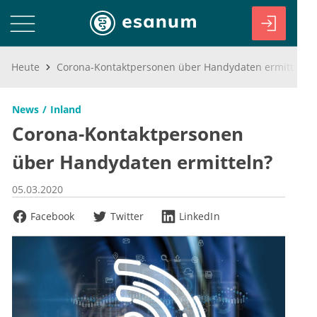
Heute
Corona-Kontaktpersonen über Handydaten ermitteln?
News
Inland
Corona-Kontaktpersonen
über Handydaten ermitteln?
05.03.2020
Facebook
Twitter
LinkedIn