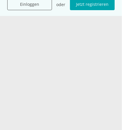
Karriere
Einloggen
Jetzt registrieren
oder
Jobs
International
Social Media
esanum.it
Youtube
esanum.com
Twitter
esanum.fr
LinkedIn
Facebook
Podcasts
Instagram
Kontakt
Datenschutz
AGB
Impressum
Cookie-Einstellung
© 2026 esanum GmbH