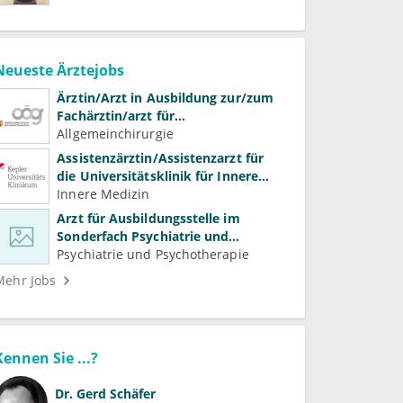
Neueste Ärztejobs
Ärztin/Arzt in Ausbildung zur/zum
Fachärztin/arzt für
Allgemeinchirurgie und
Allgemeinchirurgie
Gefäßchirurgie
Assistenzärztin/Assistenzarzt für
die Universitätsklinik für Innere
Medizin
Innere Medizin
Arzt für Ausbildungsstelle im
Sonderfach Psychiatrie und
Psychotherapeutische Medizin
Psychiatrie und Psychotherapie
(m/w/d)
Mehr Jobs
Kennen Sie ...?
Dr.
Gerd Schäfer