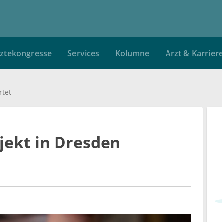
ztekongresse
Services
Kolumne
Arzt & Karrier
rtet
jekt in Dresden