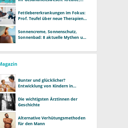
Reformen und neue Modelle
Fettlebererkrankungen im Fokus:
Prof. Teufel über neue Therapien
und die Rolle der Fachärzte
Sonnencreme, Sonnenschutz,
Sonnenbad: 8 aktuelle Mythen und
wie Sie Ihre Patienten richtig
aufklären können
Magazin
Bunter und glücklicher?
Entwicklung von Kindern in
LGBTQ+-Familien
Die wichtigsten Ärztinnen der
Geschichte
Alternative Verhütungsmethoden
für den Mann