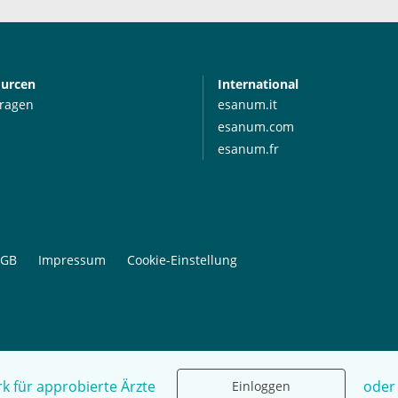
ourcen
International
Fragen
esanum.it
esanum.com
esanum.fr
GB
Impressum
Cookie-Einstellung
k für approbierte Ärzte
oder
Einloggen