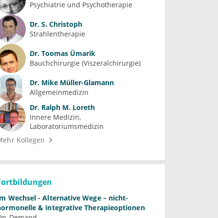
Psychiatrie und Psychotherapie
Dr.
S. Christoph
Strahlentherapie
Dr.
Toomas Ümarik
Bauchchirurgie (Viszeralchirurgie)
Dr.
Mike Müller-Glamann
Allgemeinmedizin
Dr.
Ralph M. Loreth
Innere Medizin
Laboratoriumsmedizin
Mehr Kollegen
Fortbildungen
Im Wechsel - Alternative Wege – nicht-
hormonelle & integrative Therapieoptionen
On-Demand