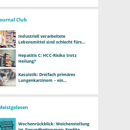
Warken
Journal Club
Industriell verarbeitete
Lebensmittel sind schlecht fürs
Gehirn
Hepatitis C: HCC-Risiko trotz
Heilung?
Kasuistik: Dreifach primäres
Lungenkarzinom – ein
ungewöhnlicher Fall
Meistgelesen
Wochenrückblick: Weichenstellung
im Gesundheitswesen: Kredite,