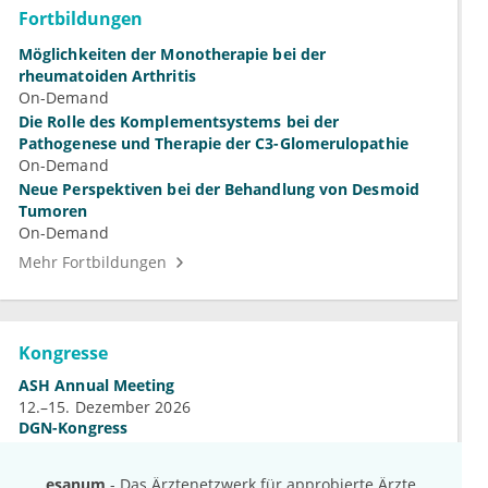
Fortbildungen
Möglichkeiten der Monotherapie bei der
rheumatoiden Arthritis
On-Demand
Die Rolle des Komplementsystems bei der
Pathogenese und Therapie der C3-Glomerulopathie
On-Demand
Neue Perspektiven bei der Behandlung von Desmoid
Tumoren
On-Demand
Mehr Fortbildungen
Kongresse
ASH Annual Meeting
12.–15. Dezember 2026
DGN-Kongress
4.–7. November 2026
Jahrestagung der DGHO
esanum
- Das Ärztenetzwerk für approbierte Ärzte