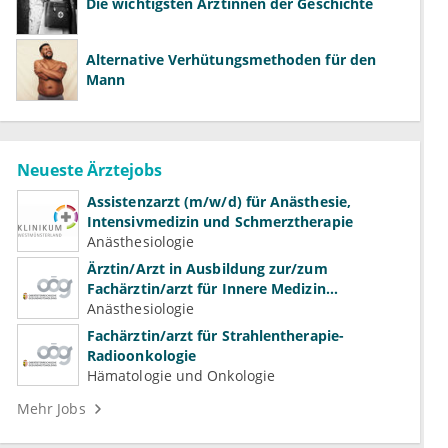
Die wichtigsten Ärztinnen der Geschichte
Alternative Verhütungsmethoden für den
Mann
Neueste Ärztejobs
Assistenzarzt (m/w/d) für Anästhesie,
Intensivmedizin und Schmerztherapie
Anästhesiologie
Ärztin/Arzt in Ausbildung zur/zum
Fachärztin/arzt für Innere Medizin
(Kardiologie, Nephrologie, Intensivmedizin)
Anästhesiologie
Fachärztin/arzt für Strahlentherapie-
Radioonkologie
Hämatologie und Onkologie
Mehr Jobs