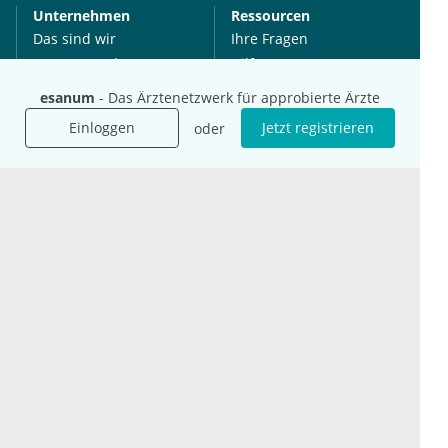
Unternehmen
Ressourcen
Das sind wir
Ihre Fragen
Für Unternehmen
Hilfe
Für Agenturen
esanum
- Das Ärztenetzwerk für approbierte Ärzte
Mediadaten
Einloggen
Jetzt registrieren
oder
Presse
Karriere
Jobs
International
Social Media
esanum.it
Youtube
esanum.com
Twitter
esanum.fr
LinkedIn
Facebook
Podcasts
Instagram
Kontakt
Datenschutz
AGB
Impressum