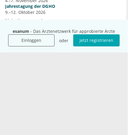
4.–7. November 2026
Jahrestagung der DGHO
9.–12. Oktober 2026
Mehr Kongresse
esanum
- Das Ärztenetzwerk für approbierte Ärzte
Einloggen
Jetzt registrieren
oder
Unternehmen
Ressourcen
Das sind wir
Ihre Fragen
Für Unternehmen
Hilfe
Für Agenturen
Mediadaten
Presse
Karriere
Jobs
International
Social Media