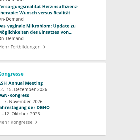
Versorgungsrealität Herzinsuffizienz-
Therapie: Wunsch versus Realität
On-Demand
Das vaginale Mikrobiom: Update zu
Möglichkeiten des Einsatzes von
Laktobazillen bei bakterieller Vaginose und
On-Demand
Vulvovaginalkandidose
Mehr Fortbildungen
Kongresse
ASH Annual Meeting
12.–15. Dezember 2026
DGN-Kongress
4.–7. November 2026
Jahrestagung der DGHO
9.–12. Oktober 2026
Mehr Kongresse