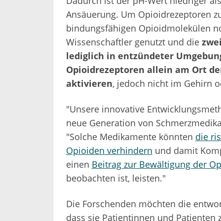
Dadurch ist der pH-Wert niedriger al
Ansäuerung. Um Opioidrezeptoren zu a
bindungsfähigen Opioidmolekülen n
Wissenschaftler genutzt und die
zwei
lediglich in entzündeter Umgebung
Opioidrezeptoren allein am Ort d
aktivieren
, jedoch nicht im Gehirn 
"Unsere innovative Entwicklungsmetho
neue Generation von Schmerzmedikame
"Solche Medikamente könnten
die r
Opioiden verhindern
und damit Kompl
einen
Beitrag zur Bewältigung der Op
beobachten ist, leisten."
Die Forschenden möchten die entwor
dass sie Patientinnen und Patiente