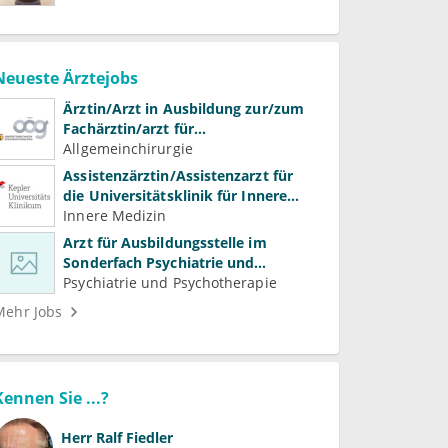
Neueste Ärztejobs
Ärztin/Arzt in Ausbildung zur/zum
Fachärztin/arzt für
Allgemeinchirurgie und
Allgemeinchirurgie
Gefäßchirurgie
Assistenzärztin/Assistenzarzt für
die Universitätsklinik für Innere
Medizin
Innere Medizin
Arzt für Ausbildungsstelle im
Sonderfach Psychiatrie und
Psychotherapeutische Medizin
Psychiatrie und Psychotherapie
(m/w/d)
Mehr Jobs
Kennen Sie ...?
Herr
Ralf Fiedler