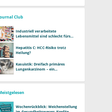
als ALT und AST
Journal Club
Industriell verarbeitete
Lebensmittel sind schlecht fürs
Gehirn
Hepatitis C: HCC-Risiko trotz
Heilung?
Kasuistik: Dreifach primäres
Lungenkarzinom – ein
ungewöhnlicher Fall
Meistgelesen
Wochenrückblick: Weichenstellung
im Gesundheitswesen: Kredite,