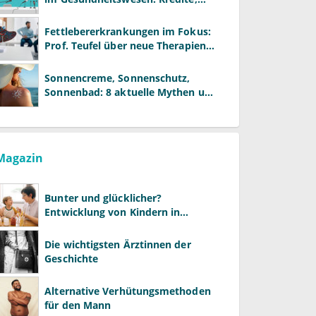
Reformen und neue Modelle
Fettlebererkrankungen im Fokus:
Prof. Teufel über neue Therapien
und die Rolle der Fachärzte
Sonnencreme, Sonnenschutz,
Sonnenbad: 8 aktuelle Mythen und
wie Sie Ihre Patienten richtig
aufklären können
Magazin
Bunter und glücklicher?
Entwicklung von Kindern in
LGBTQ+-Familien
Die wichtigsten Ärztinnen der
Geschichte
Alternative Verhütungsmethoden
für den Mann