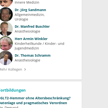
Innere Medizin
Dr.
Jörg Sandmann
Allgemeinmedizin
Urologie
Dr.
Manfred Buschler
Anästhesiologie
Herr
Armin Winkler
Kinderheilkunde / Kinder- und 
Jugendmedizin
Dr.
Thomas Schramm
Anästhesiologie
Mehr Kollegen
Fortbildungen
SGLT2-Hemmer ohne Altersbeschränkung?
Datenlage und pragmatisches Verordnen
On-Demand