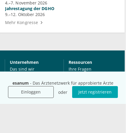
4.–7. November 2026
Jahrestagung der DGHO
9.–12. Oktober 2026
Mehr Kongresse
Unternehmen
Ressourcen
Das sind wir
Ihre Fragen
Für Unternehmen
Hilfe
esanum
- Das Ärztenetzwerk für approbierte Ärzte
Für Agenturen
Mediadaten
Einloggen
Jetzt registrieren
oder
Presse
Karriere
Jobs
International
Social Media