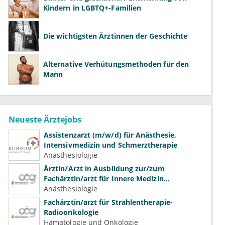
Kindern in LGBTQ+-Familien
Die wichtigsten Ärztinnen der Geschichte
Alternative Verhütungsmethoden für den
Mann
Neueste Ärztejobs
Assistenzarzt (m/w/d) für Anästhesie,
Intensivmedizin und Schmerztherapie
Anästhesiologie
Ärztin/Arzt in Ausbildung zur/zum
Fachärztin/arzt für Innere Medizin
(Kardiologie, Nephrologie, Intensivmedizin)
Anästhesiologie
Fachärztin/arzt für Strahlentherapie-
Radioonkologie
Hämatologie und Onkologie