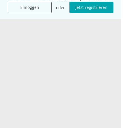
Mehr Kongresse
Einloggen
Jetzt registrieren
oder
Unternehmen
Ressourcen
Das sind wir
Ihre Fragen
Für Unternehmen
Hilfe
Für Agenturen
Mediadaten
Presse
Karriere
Jobs
International
Social Media
esanum.it
Youtube
esanum.com
Twitter
esanum.fr
LinkedIn