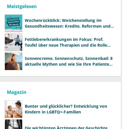
Meistgelesen
Wochenrückblick: Weichenstellung im
Gesundheitswesen: Kredite, Reformen und
neue Modelle
Fettlebererkrankungen im Fokus: Prof.
Teufel über neue Therapien und die Rolle
der Fachärzte
Sonnencreme, Sonnenschutz, Sonnenbad: 8
aktuelle Mythen und wie Sie Ihre Patienten
richtig aufklären können
Magazin
Bunter und glücklicher? Entwicklung von
Kindern in LGBTQ+-Familien
Die wichtigsten Ärztinnen der Geschichte