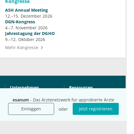
Kongresse
ASH Annual Meeting
12.–15. Dezember 2026
DGN-Kongress
4.–7. November 2026
Jahrestagung der DGHO
9.–12. Oktober 2026
Mehr Kongresse
Unternehmen
Ressourcen
Das sind wir
Ihre Fragen
esanum
- Das Ärztenetzwerk für approbierte Ärzte
Für Unternehmen
Hilfe
Einloggen
Jetzt registrieren
oder
Für Agenturen
Mediadaten
Presse
Karriere