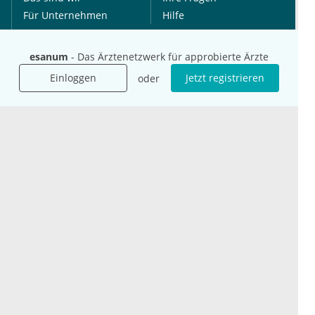
Für Unternehmen
Hilfe
Für Agenturen
Mediadaten
esanum
- Das Ärztenetzwerk für approbierte Ärzte
Presse
Einloggen
Jetzt registrieren
oder
Karriere
Jobs
International
Social Media
esanum.it
Youtube
esanum.com
Twitter
esanum.fr
LinkedIn
Facebook
Podcasts
Instagram
Kontakt
Datenschutz
AGB
Impressum
Cookie-Einstellung