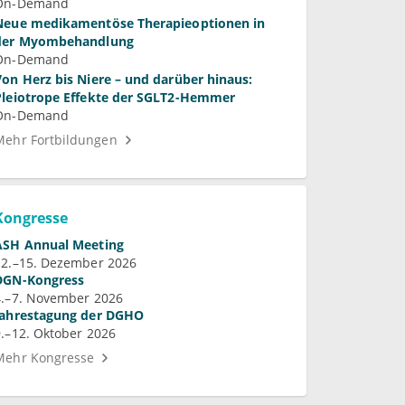
ür die Praxis
On-Demand
Neue medikamentöse Therapieoptionen in
der Myombehandlung
On-Demand
Von Herz bis Niere – und darüber hinaus:
Pleiotrope Effekte der SGLT2-Hemmer
On-Demand
Mehr Fortbildungen
Kongresse
ASH Annual Meeting
12.–15. Dezember 2026
DGN-Kongress
4.–7. November 2026
Jahrestagung der DGHO
9.–12. Oktober 2026
Mehr Kongresse