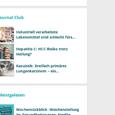
Warken
Journal Club
Industriell verarbeitete
Lebensmittel sind schlecht fürs
Gehirn
Hepatitis C: HCC-Risiko trotz
Heilung?
Kasuistik: Dreifach primäres
Lungenkarzinom – ein
ungewöhnlicher Fall
Meistgelesen
Wochenrückblick: Weichenstellung
im Gesundheitswesen: Kredite,