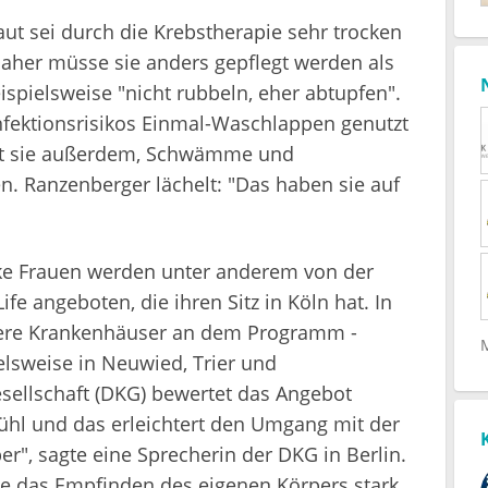
ut sei durch die Krebstherapie sehr trocken
Daher müsse sie anders gepflegt werden als
ispielsweise "nicht rubbeln, eher abtupfen".
Infektionsrisikos Einmal-Waschlappen genutzt
ät sie außerdem, Schwämme und
. Ranzenberger lächelt: "Das haben sie auf
ke Frauen werden unter anderem von der
e angeboten, die ihren Sitz in Köln hat. In
hrere Krankenhäuser an dem Programm -
elsweise in Neuwied, Trier und
sellschaft (DKG) bewertet das Angebot
efühl und das erleichtert den Umgang mit der
r", sagte eine Sprecherin der DKG in Berlin.
ne das Empfinden des eigenen Körpers stark