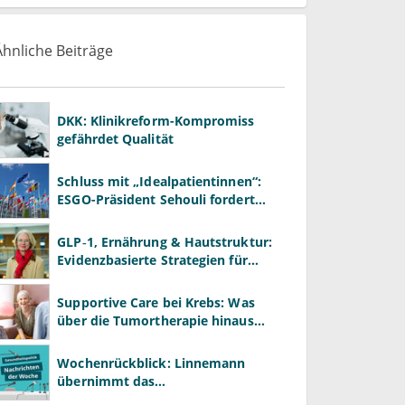
Ähnliche Beiträge
DKK: Klinikreform-Kompromiss
gefährdet Qualität
Schluss mit „Idealpatientinnen“:
ESGO-Präsident Sehouli fordert
realistischere Studien
GLP‑1, Ernährung & Hautstruktur:
Evidenzbasierte Strategien für
Dermatologen
Supportive Care bei Krebs: Was
über die Tumortherapie hinaus
wirkt
Wochenrückblick: Linnemann
übernimmt das
Gesundheitsministerium von