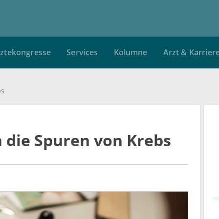
ztekongresse
Services
Kolumne
Arzt & Karrier
bs
 die Spuren von Krebs