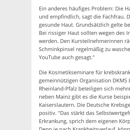
Ein anderes häufiges Problem: Die Ha
und empfindlich, sagt die Fachfrau. 
gesunde Haut. Grundsätzlich gelte be
Bei rissiger Haut sollten wegen des 
werden. Den Kursteilnehmerinnen r
Schminkpinsel regelmäßig zu waschen
YouTube auch gesagt."
Die Kosmetikseminare für krebskran
gemeinnützigen Organisation DKMS Lif
Rheinland-Pfalz beteiligen sich me
neben Mainz gibt es die Kurse beispi
Kaiserslautern. Die Deutsche Krebsge
positiv. "Das stärkt das Selbstwertg
Erkrankung, sprich dem eigenen Körpe
Denn je nach Krankheitsverlauf, kön