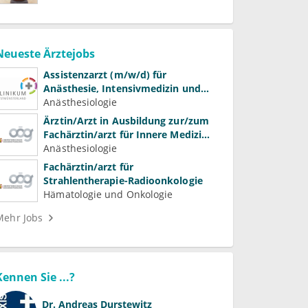
Neueste Ärztejobs
Assistenzarzt (m/w/d) für
Anästhesie, Intensivmedizin und
Schmerztherapie
Anästhesiologie
Ärztin/Arzt in Ausbildung zur/zum
Fachärztin/arzt für Innere Medizin
(Kardiologie, Nephrologie,
Anästhesiologie
Intensivmedizin)
Fachärztin/arzt für
Strahlentherapie-Radioonkologie
Hämatologie und Onkologie
Mehr Jobs
Kennen Sie ...?
Dr.
Andreas Durstewitz