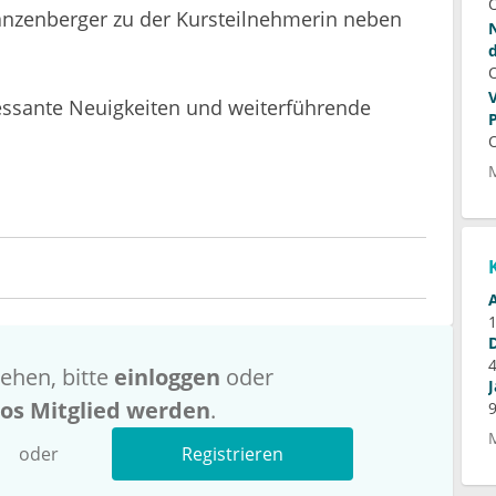
f
anzenberger zu der Kursteilnehmerin neben
ressante Neuigkeiten und weiterführende
ehen, bitte
einloggen
oder
los Mitglied werden
.
oder
Registrieren