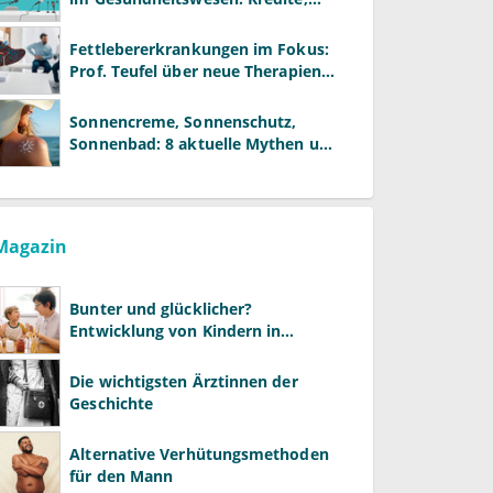
Reformen und neue Modelle
Fettlebererkrankungen im Fokus:
Prof. Teufel über neue Therapien
und die Rolle der Fachärzte
Sonnencreme, Sonnenschutz,
Sonnenbad: 8 aktuelle Mythen und
wie Sie Ihre Patienten richtig
aufklären können
Magazin
Bunter und glücklicher?
Entwicklung von Kindern in
LGBTQ+-Familien
Die wichtigsten Ärztinnen der
Geschichte
Alternative Verhütungsmethoden
für den Mann