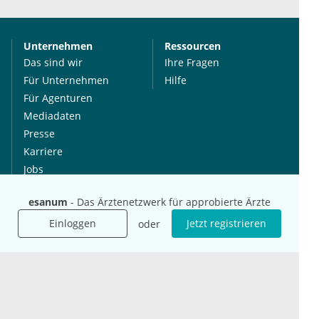
Unternehmen
Ressourcen
Das sind wir
Ihre Fragen
Für Unternehmen
Hilfe
Für Agenturen
Mediadaten
Presse
Karriere
Jobs
esanum
- Das Ärztenetzwerk für approbierte Ärzte
International
Social Media
Einloggen
Jetzt registrieren
oder
esanum.it
Youtube
esanum.com
Twitter
esanum.fr
LinkedIn
Facebook
Podcasts
Instagram