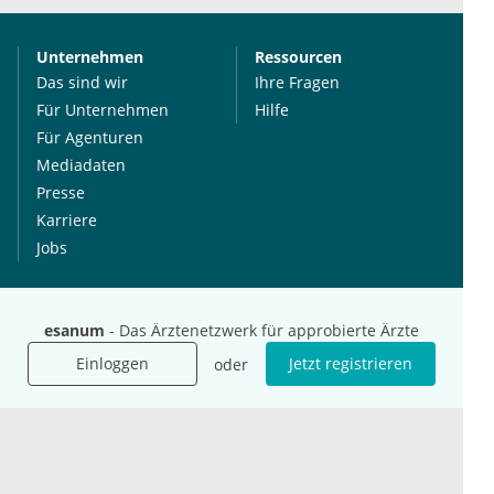
Unternehmen
Ressourcen
Das sind wir
Ihre Fragen
Für Unternehmen
Hilfe
Für Agenturen
Mediadaten
Presse
Karriere
Jobs
International
Social Media
esanum
- Das Ärztenetzwerk für approbierte Ärzte
esanum.it
Youtube
esanum.com
Twitter
Einloggen
Jetzt registrieren
oder
esanum.fr
LinkedIn
Facebook
Podcasts
Instagram