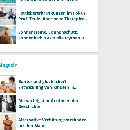
Reformen und neue Modelle
Fettlebererkrankungen im Fokus:
Prof. Teufel über neue Therapien
und die Rolle der Fachärzte
Sonnencreme, Sonnenschutz,
Sonnenbad: 8 aktuelle Mythen und
wie Sie Ihre Patienten richtig
aufklären können
Magazin
Bunter und glücklicher?
Entwicklung von Kindern in
LGBTQ+-Familien
Die wichtigsten Ärztinnen der
Geschichte
Alternative Verhütungsmethoden
für den Mann