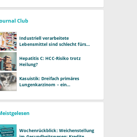
Journal Club
Industriell verarbeitete
Lebensmittel sind schlecht fürs
Gehirn
Hepatitis C: HCC-Risiko trotz
Heilung?
Kasuistik: Dreifach primäres
Lungenkarzinom – ein
ungewöhnlicher Fall
Meistgelesen
Wochenrückblick: Weichenstellung
im Gesundheitswesen: Kredite,