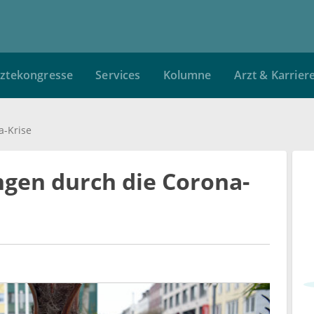
ztekongresse
Services
Kolumne
Arzt & Karrier
a-Krise
ngen durch die Corona-