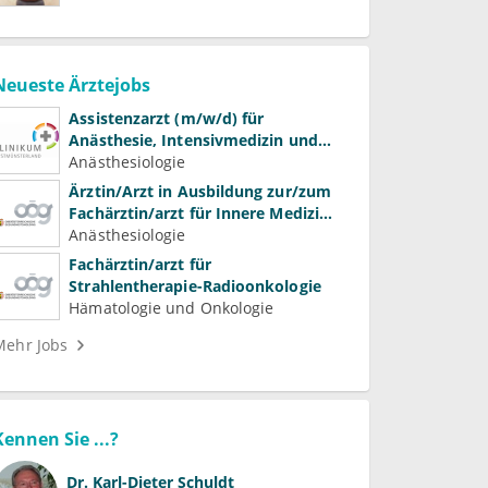
Neueste Ärztejobs
Assistenzarzt (m/w/d) für
Anästhesie, Intensivmedizin und
Schmerztherapie
Anästhesiologie
Ärztin/Arzt in Ausbildung zur/zum
Fachärztin/arzt für Innere Medizin
(Kardiologie, Nephrologie,
Anästhesiologie
Intensivmedizin)
Fachärztin/arzt für
Strahlentherapie-Radioonkologie
Hämatologie und Onkologie
Mehr Jobs
Kennen Sie ...?
Dr.
Karl-Dieter Schuldt