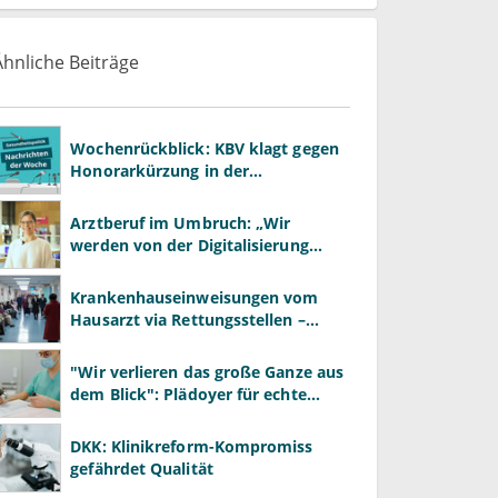
Ähnliche Beiträge
Wochenrückblick: KBV klagt gegen
Honorarkürzung in der
Psychotherapie
Arztberuf im Umbruch: „Wir
werden von der Digitalisierung
überrollt – bevor wir wissen, was
wir wollen"
Krankenhauseinweisungen vom
Hausarzt via Rettungsstellen –
wozu?
"Wir verlieren das große Ganze aus
dem Blick": Plädoyer für echte
Gesundheitssystemreform
DKK: Klinikreform-Kompromiss
gefährdet Qualität