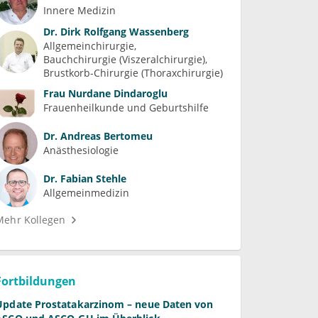
Innere Medizin
Dr.
Dirk Rolfgang Wassenberg
Allgemeinchirurgie
Bauchchirurgie (Viszeralchirurgie)
Brustkorb-Chirurgie (Thoraxchirurgie)
Frau
Nurdane Dindaroglu
Frauenheilkunde und Geburtshilfe
Dr.
Andreas Bertomeu
Anästhesiologie
Dr.
Fabian Stehle
Allgemeinmedizin
Mehr Kollegen
Fortbildungen
Update Prostatakarzinom – neue Daten von