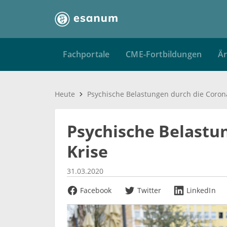
Fachportale
CME-Fortbildungen
Är
Heute
Psychische Belastungen durch die Coron
Psychische Belastu
Krise
31.03.2020
Facebook
Twitter
LinkedIn