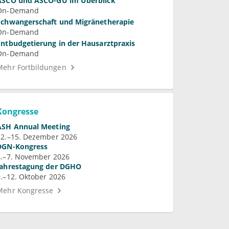
ASCO und ASCO-GU im Überblick
On-Demand
Schwangerschaft und Migränetherapie
On-Demand
Entbudgetierung in der Hausarztpraxis
On-Demand
Mehr Fortbildungen
Kongresse
ASH Annual Meeting
12.–15. Dezember 2026
DGN-Kongress
4.–7. November 2026
Jahrestagung der DGHO
9.–12. Oktober 2026
Mehr Kongresse