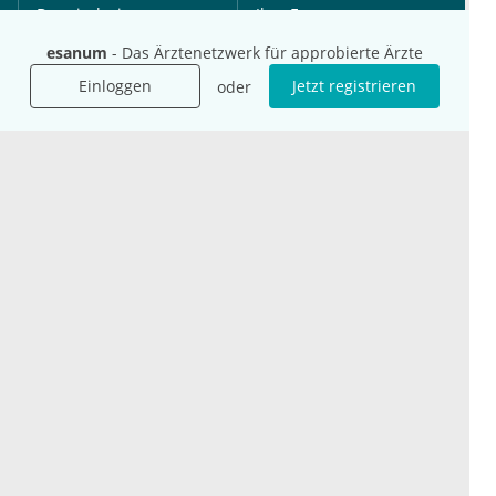
Das sind wir
Ihre Fragen
Für Unternehmen
Hilfe
esanum
- Das Ärztenetzwerk für approbierte Ärzte
Für Agenturen
Einloggen
Jetzt registrieren
oder
Mediadaten
Presse
Karriere
Jobs
International
Social Media
esanum.it
Youtube
esanum.com
Twitter
esanum.fr
LinkedIn
Facebook
Podcasts
Instagram
Kontakt
Datenschutz
AGB
Impressum
Cookie-Einstellung