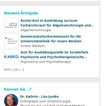
Neueste Ärztejobs
Ärztin/Arzt in Ausbildung zur/zum
Fachärztin/arzt für Allgemeinchirurgie und
Gefäßchirurgie
Allgemeinchirurgie
Assistenzärztin/Assistenzarzt für die
Universitätsklinik für Innere Medizin
Innere Medizin
Arzt für Ausbildungsstelle im Sonderfach
Psychiatrie und Psychotherapeutische
Medizin (m/w/d)
Psychiatrie und Psychotherapie
Mehr Jobs
Kennen Sie ...?
Dr.
Kathrin - Lisa Junike
Orthopädie und Unfallchirurgie
Physikalische und Rehabilitative Medizin