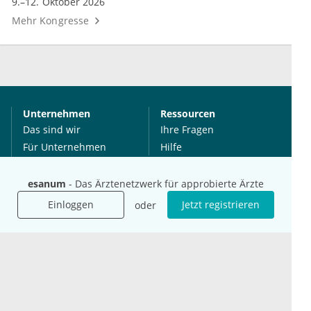
9.–12. Oktober 2026
Mehr Kongresse
Unternehmen
Ressourcen
Das sind wir
Ihre Fragen
Für Unternehmen
Hilfe
Für Agenturen
Mediadaten
esanum
- Das Ärztenetzwerk für approbierte Ärzte
Presse
Einloggen
Jetzt registrieren
oder
Karriere
Jobs
International
Social Media
esanum.it
Youtube
esanum.com
Twitter