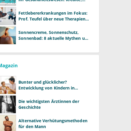
Reformen und neue Modelle
Fettlebererkrankungen im Fokus:
Prof. Teufel über neue Therapien
und die Rolle der Fachärzte
Sonnencreme, Sonnenschutz,
Sonnenbad: 8 aktuelle Mythen und
wie Sie Ihre Patienten richtig
aufklären können
Magazin
Bunter und glücklicher?
Entwicklung von Kindern in
LGBTQ+-Familien
Die wichtigsten Ärztinnen der
Geschichte
Alternative Verhütungsmethoden
für den Mann