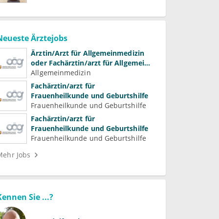
Neueste Ärztejobs
Ärztin/Arzt für Allgemeinmedizin
oder Fachärztin/arzt für Allgemein-
und Familienmedizin für
Allgemeinmedizin
Psychiatrie und
Fachärztin/arzt für
Psychotherapeutische Medizin
Frauenheilkunde und Geburtshilfe
Frauenheilkunde und Geburtshilfe
Fachärztin/arzt für
Frauenheilkunde und Geburtshilfe
Frauenheilkunde und Geburtshilfe
Mehr Jobs
Kennen Sie ...?