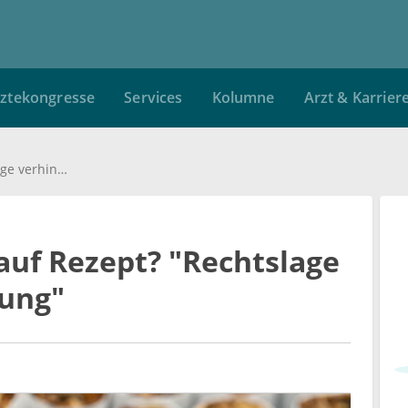
ztekongresse
Services
Kolumne
Arzt & Karrier
Rauchentwöhnung auf Rezept? "Rechtslage verhindert Behandlung"
uf Rezept? "Rechtslage
lung"