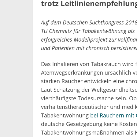
trotz Leitlinienempfehlun
Auf dem Deutschen Suchtkongress 2018 s
TU Chemnitz für Tabakentwöhnung als K
erfolgreiches Modellprojekt zur vollfi
und Patienten mit chronisch persistie
Das Inhalieren von Tabakrauch wird f
Atemwegserkrankungen ursächlich ver
starken Raucher entwickeln eine chr
Laut Schätzung der Weltgesundheitso
vierthäufigste Todesursache sein. Obw
verhaltenstherapeutischer und med
Tabakentwöhnung
bei Rauchern mit
deutsche Gesetzgebung keine Koste
Tabakentwöhnungsmaßnahmen als Kas