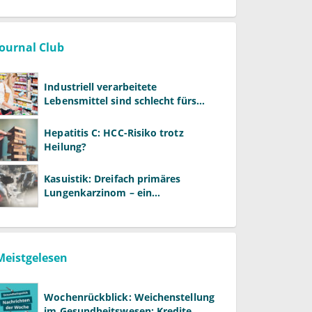
Journal Club
Industriell verarbeitete
Lebensmittel sind schlecht fürs
Gehirn
Hepatitis C: HCC-Risiko trotz
Heilung?
Kasuistik: Dreifach primäres
Lungenkarzinom – ein
ungewöhnlicher Fall
Meistgelesen
Wochenrückblick: Weichenstellung
im Gesundheitswesen: Kredite,