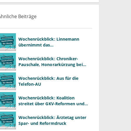
Ähnliche Beiträge
Wochenrückblick: Linnemann
übernimmt das
Gesundheitsministerium von
Warken
Wochenrückblick: Chroniker-
Pauschale, Honorarkürzung bei
Psychotherapie und GKV-Finanzen
Wochenrückblick: Aus für die
Telefon-AU
Wochenrückblick: Koalition
streitet über GKV-Reformen und
Gesundheitspolitik
Wochenrückblick: Ärztetag unter
Spar- und Reformdruck