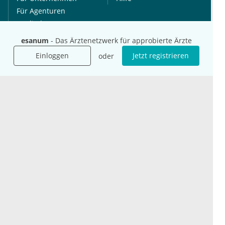
Für Agenturen
Mediadaten
Presse
esanum
- Das Ärztenetzwerk für approbierte Ärzte
Karriere
Einloggen
Jetzt registrieren
oder
Jobs
International
Social Media
esanum.it
Youtube
esanum.com
Twitter
esanum.fr
LinkedIn
Facebook
Podcasts
Instagram
Kontakt
Datenschutz
AGB
Impressum
Cookie-Einstellung
© 2026 esanum GmbH