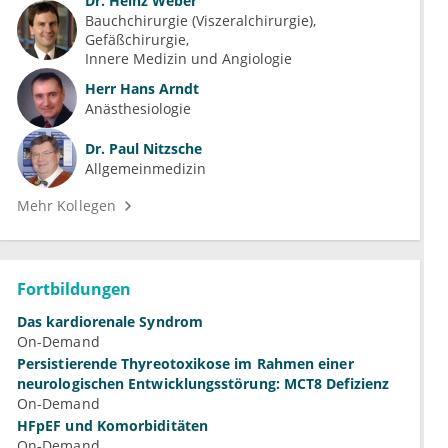
Dr.
Heinz Weber
Bauchchirurgie (Viszeralchirurgie)
Gefäßchirurgie
Innere Medizin und Angiologie
Herr
Hans Arndt
Anästhesiologie
Dr.
Paul Nitzsche
Allgemeinmedizin
Mehr Kollegen
Fortbildungen
Das kardiorenale Syndrom
On-Demand
Persistierende Thyreotoxikose im Rahmen einer
neurologischen Entwicklungsstörung: MCT8 Defizienz
On-Demand
HFpEF und Komorbiditäten
On-Demand