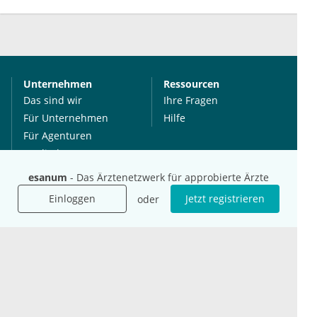
Unternehmen
Ressourcen
Das sind wir
Ihre Fragen
Für Unternehmen
Hilfe
Für Agenturen
Mediadaten
Presse
esanum
- Das Ärztenetzwerk für approbierte Ärzte
Karriere
Einloggen
Jetzt registrieren
oder
Jobs
International
Social Media
esanum.it
Youtube
esanum.com
Twitter
esanum.fr
LinkedIn
Facebook