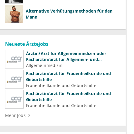
Alternative Verhütungsmethoden für den
Mann
Neueste Ärztejobs
Ärztin/Arzt für Allgemeinmedizin oder
Fachärztin/arzt für Allgemein- und
Familienmedizin für Psychiatrie und
Allgemeinmedizin
Psychotherapeutische Medizin
Fachärztin/arzt für Frauenheilkunde und
Geburtshilfe
Frauenheilkunde und Geburtshilfe
Fachärztin/arzt für Frauenheilkunde und
Geburtshilfe
Frauenheilkunde und Geburtshilfe
Mehr Jobs