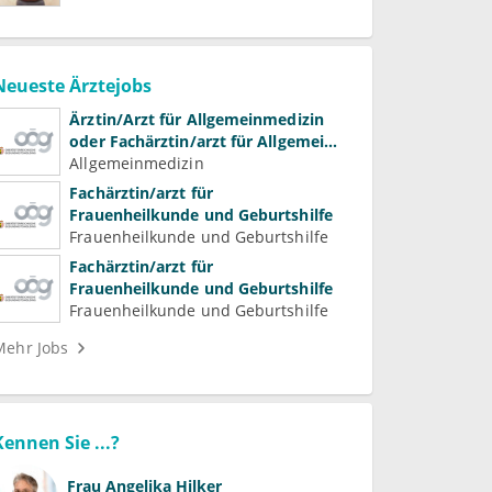
Neueste Ärztejobs
Ärztin/Arzt für Allgemeinmedizin
oder Fachärztin/arzt für Allgemein-
und Familienmedizin für
Allgemeinmedizin
Psychiatrie und
Fachärztin/arzt für
Psychotherapeutische Medizin
Frauenheilkunde und Geburtshilfe
Frauenheilkunde und Geburtshilfe
Fachärztin/arzt für
Frauenheilkunde und Geburtshilfe
Frauenheilkunde und Geburtshilfe
Mehr Jobs
Kennen Sie ...?
Frau
Angelika Hilker