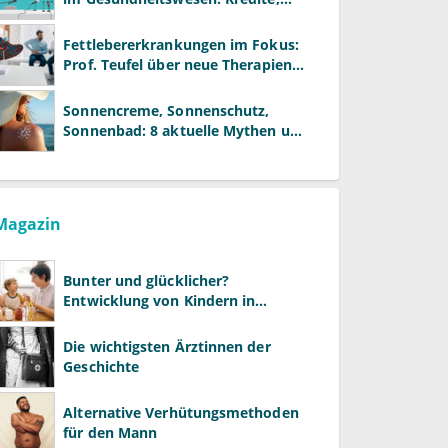
Reformen und neue Modelle
Fettlebererkrankungen im Fokus:
Prof. Teufel über neue Therapien
und die Rolle der Fachärzte
Sonnencreme, Sonnenschutz,
Sonnenbad: 8 aktuelle Mythen und
wie Sie Ihre Patienten richtig
aufklären können
Magazin
Bunter und glücklicher?
Entwicklung von Kindern in
LGBTQ+-Familien
Die wichtigsten Ärztinnen der
Geschichte
Alternative Verhütungsmethoden
für den Mann