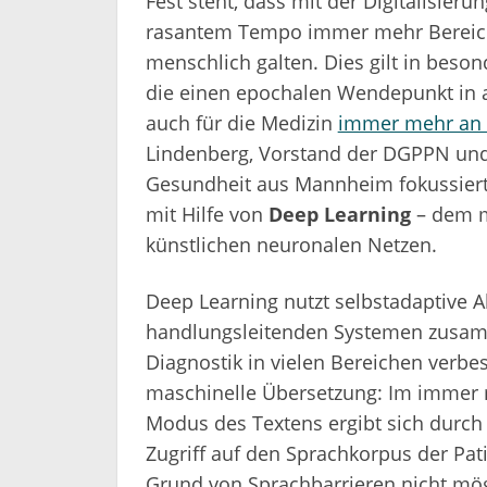
Fest steht, dass mit der Digitalisieru
rasantem Tempo immer mehr Bereiche 
menschlich galten. Dies gilt in beson
die einen epochalen Wendepunkt in a
auch für die Medizin
immer mehr an
Lindenberg, Vorstand der DGPPN und D
Gesundheit aus Mannheim fokussiert
mit Hilfe von
Deep Learning
– dem m
künstlichen neuronalen Netzen.
Deep Learning nutzt selbstadaptive 
handlungsleitenden Systemen zusam
Diagnostik in vielen Bereichen verbess
maschinelle Übersetzung: Im immer
Modus des Textens ergibt sich durc
Zugriff auf den Sprachkorpus der Pat
Grund von Sprachbarrieren nicht mög