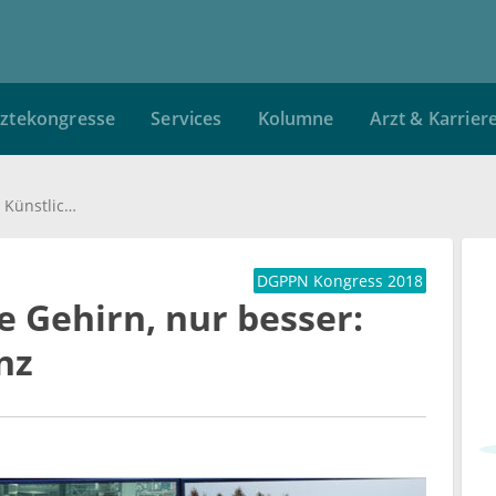
ztekongresse
Services
Kolumne
Arzt & Karrier
Wie das menschliche Gehirn, nur besser: Künstliche Intelligenz
DGPPN Kongress 2018
 Gehirn, nur besser:
nz