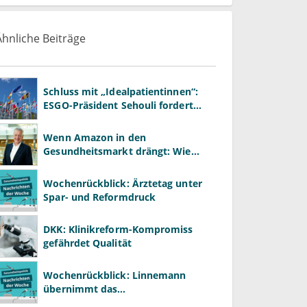
Ähnliche Beiträge
Schluss mit „Idealpatientinnen“:
ESGO-Präsident Sehouli fordert
realistischere Studien
Wenn Amazon in den
Gesundheitsmarkt drängt: Wie
Praxen im Plattformzeitalter
bestehen können
Wochenrückblick: Ärztetag unter
Spar- und Reformdruck
DKK: Klinikreform-Kompromiss
gefährdet Qualität
Wochenrückblick: Linnemann
übernimmt das
Gesundheitsministerium von