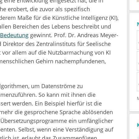
ng eine Entwicklung eingesetzt hat, die in
erobert, die zuvor als spezifisch
derem Maße für die Künstliche Intelligenz (KI),
llen Bereichen des Lebens beschreibt und
 Bedeutung
gewinnt. Prof. Dr. Andreas Meyer-
irektor des Zentralinstituts für Seelische
 vor allem auf die Nutzbarmachung von KI
enschlichen Gehirn nachempfundenen,
Algorithmen, um Datenströme zu
menzuführen. So kann mit ihnen die
ert werden. Ein Beispiel hierfür ist die
 mehr die gesprochene Sprache ablösenden
h Übersetzungsprogramme ein umfänglicher
ienten. Selbst, wenn eine Verständigung auf
lich ist, erlaubt das Zusammenfügen