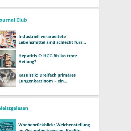
Warken
Journal Club
Industriell verarbeitete
Lebensmittel sind schlecht fürs
Gehirn
Hepatitis C: HCC-Risiko trotz
Heilung?
Kasuistik: Dreifach primäres
Lungenkarzinom – ein
ungewöhnlicher Fall
Meistgelesen
Wochenrückblick: Weichenstellung
im Gesundheitswesen: Kredite,