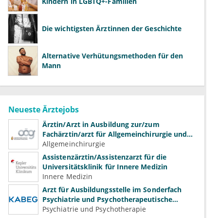
Kindern in LGBTQ+-Familien
Die wichtigsten Ärztinnen der Geschichte
Alternative Verhütungsmethoden für den
Mann
Neueste Ärztejobs
Ärztin/Arzt in Ausbildung zur/zum
Fachärztin/arzt für Allgemeinchirurgie und
Gefäßchirurgie
Allgemeinchirurgie
Assistenzärztin/Assistenzarzt für die
Universitätsklinik für Innere Medizin
Innere Medizin
Arzt für Ausbildungsstelle im Sonderfach
Psychiatrie und Psychotherapeutische
Medizin (m/w/d)
Psychiatrie und Psychotherapie