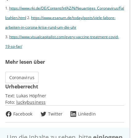
1.
https://www.rki.de/DE/Content/InfAZ/N/Neuartiges_Coronavirus/Fal
lzahlen.html
2.
https://www.esanum.de/today/posts/viele-labore-
arbeiten-in-corona-krise-rund-um-die-uhr
3.
https://www.visualcapitalist.com/every-vaccine-treatment-covid-
19-so-far/
Mehr lesen über
Coronavirus
Urheberrecht
Text:
Lukas Höpfner
Foto:
luckybusiness
Facebook
Twitter
LinkedIn
Um die Inhalte zu sehen, bitte
einloggen