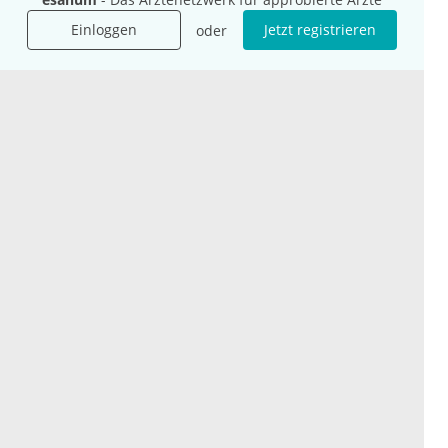
Presse
Einloggen
Jetzt registrieren
oder
Karriere
Jobs
International
Social Media
esanum.it
Youtube
esanum.com
Twitter
esanum.fr
LinkedIn
Facebook
Podcasts
Instagram
Kontakt
Datenschutz
AGB
Impressum
Cookie-Einstellung
© 2026 esanum GmbH