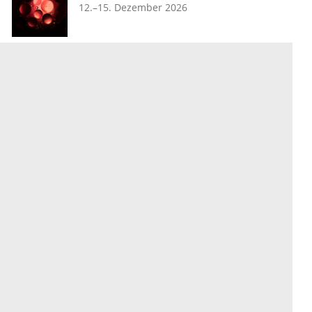
12.–15. Dezember 2026
Unternehmen
Ressourcen
Das sind wir
Ihre Fragen
Für Unternehmen
Hilfe
Für Agenturen
Mediadaten
Presse
Karriere
Jobs
International
Social Media
esanum.it
Youtube
esanum.com
Twitter