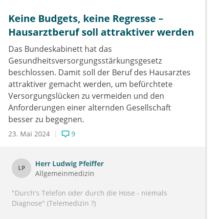
Geht`s noch? Zum Glück sind fast alle
Keine Budgets, keine Regresse –
Niedergelassenen in unserem Ärztenetz organisiert!
Ich werde als Hausärztin jetzt nicht mehr versuchen,
Hausarztberuf soll attraktiver werden
diese Missstände aufzufangen.
Das Bundeskabinett hat das
Es gibt genug Arzttermine, aber zu anspruchsvolle
Gesundheitsversorgungsstärkungsgesetz
oder verunsicherte Patienten.
Patientensteuerung heißt das Zauberwort für eine
beschlossen. Damit soll der Beruf des Hausarztes
mögliche Lösung!
attraktiver gemacht werden, um befürchtete
Auf taube Politiker sollte man sich dabei nicht mehr
Versorgungslücken zu vermeiden und den
verlassen...
Anforderungen einer alternden Gesellschaft
besser zu begegnen.
23. Mai 2024
9
Herr
Ludwig Pfeiffer
LP
Allgemeinmedizin
"Durch's Telefon oder durch die Hose - niemals
Diagnose" (Telemedizin ?)