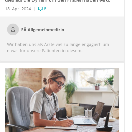
dies auf die Dynamik in den Praxen haben wird.
18. Apr. 2024
8
FÄ Allgemeinmedizin
Wir haben uns als Ärzte viel zu lange engagiert, um
etwas für unsere Patienten in diesem
Gesundheitssystem auszugleichen, was sich
wirtschaftlich nie abgebildet hat
und inzwischen kräfte- und personalmäßig nicht mehr
zu leisten ist...
Der Keil in der Ärzteschaft wurde doch schon mit der
Neujustierung der Hausarzt-Facharzt-Termine weiter
getrieben: Seitdem gibt es einzelne Spezialisten, die
nur noch mit 200 % honoriert werden wollen aber a)
nur nachberaten oder b) nur untersuchen oder c)
sogar eine spätere Neuausstellung einer Überweisung
mit passendem Datum zur Terminvergabe forden bzw.
mir die BSNR verweigern, wenn sie keinen freien
Termin haben, damit ich auch nichts abrechnen kann.