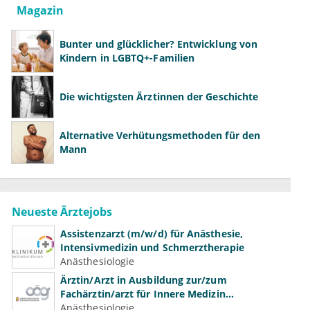
Magazin
Bunter und glücklicher? Entwicklung von
Kindern in LGBTQ+-Familien
Die wichtigsten Ärztinnen der Geschichte
Alternative Verhütungsmethoden für den
Mann
Neueste Ärztejobs
Assistenzarzt (m/w/d) für Anästhesie,
Intensivmedizin und Schmerztherapie
Anästhesiologie
Ärztin/Arzt in Ausbildung zur/zum
Fachärztin/arzt für Innere Medizin
(Kardiologie, Nephrologie, Intensivmedizin)
Anästhesiologie