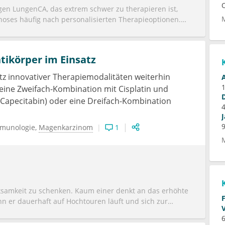
gen LungenCA, das extrem schwer zu therapieren ist,
gnoses häufig nach personalisierten Therapieoptionen.
 nicht selten aus. Umso schöner zu lessen, dass auf die
setzung für ihren sinnhaften Einsatz Sind
zte. Und solche, die ihre Grenzen erkennen und ebenso
ikörper im Einsatz
z innovativer Therapiemodalitäten weiterhin
r eine Zweifach-Kombination mit Cisplatin und
 Capecitabin) oder eine Dreifach-Kombination
munologie
Magenkarzinom
1
ksamkeit zu schenken. Kaum einer denkt an das erhöhte
n er dauerhaft auf Hochtouren läuft und sich zur
Schnäpschen und einem fetten Steak belohnt. Fast jeder
6
 Patientengruppen sind Ulcera des Magens nicht