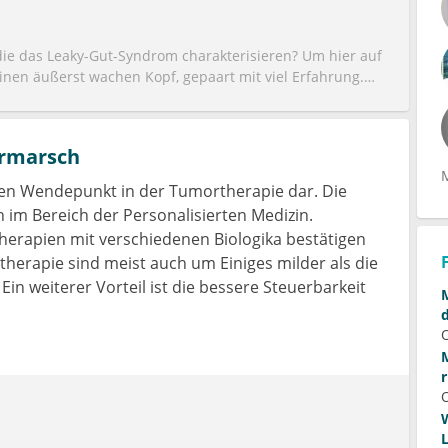
die das Leaky-Gut-Syndrom charakterisieren? Um hier auf
inen äußerst wachen Kopf, gepaart mit viel Erfahrung.
vom Zebra denken. Wenn es aussieht wie eins und läuft
abhängig davon, dass das Krankehitsbild als solches
inem im klinischen Alltag begegnet, so sind die
ormarsch
ltig. Probiotika sind für uns alle gut. Kaputte Tight
hen Wendepunkt in der Tumortherapie dar. Die
 im Bereich der Personalisierten Medizin.
erapien mit verschiedenen Biologika bestätigen
rtherapie sind meist auch um Einiges milder als die
n weiterer Vorteil ist die bessere Steuerbarkeit