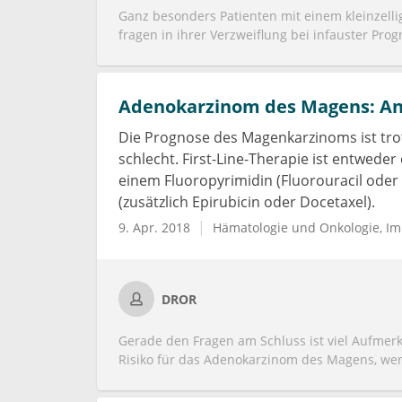
Ganz besonders Patienten mit einem kleinzelli
fragen in ihrer Verzweiflung bei infauster Pro
Wagemut und Experimentierfreude zeichnen sie
Immuntherapie immer mehr Verlass ist. Voraus
selbstverständlich entsprechend geschulte Är
Adenokarzinom des Magens: Ant
klug wie großzügig weiterüberweisen.
Die Prognose des Magenkarzinoms ist trot
schlecht. First-Line-Therapie ist entwede
einem Fluoropyrimidin (Fluorouracil oder
(zusätzlich Epirubicin oder Docetaxel).
9. Apr. 2018
Hämatologie und Onkologie
Im
DROR
Gerade den Fragen am Schluss ist viel Aufmer
Risiko für das Adenokarzinom des Magens, wen
Entschädigung mehr als regelmäßig mit einem 
hatte schon einmal Magenschmerzen. Gewissen