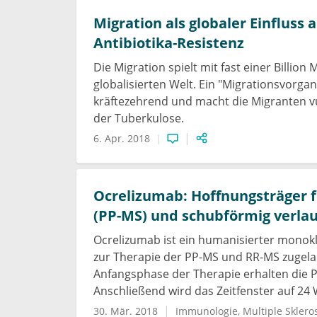
unbekannt. Dass all das zu Krebs führen kann,
Migration als globaler Einfluss
sondern eben auch auf jenen der behandelnden 
Antibiotika-Resistenz
Tumorentitäten. Daher ist ein Screening sicher
Früherkennung bzw. adäquate Überweisung a
Die Migration spielt mit fast einer Billion
Beschwerdebild sollte geschult werden.
globalisierten Welt. Ein "Migrationsvorgan
kräftezehrend und macht die Migranten v
der Tuberkulose.
6. Apr. 2018
Ocrelizumab: Hoffnungsträger f
(PP-MS) und schubförmig verlau
Ocrelizumab ist ein humanisierter monokl
zur Therapie der PP-MS und RR-MS zugelass
Anfangsphase der Therapie erhalten die Pa
Anschließend wird das Zeitfenster auf 24
30. Mär. 2018
Immunologie
Multiple Sklero