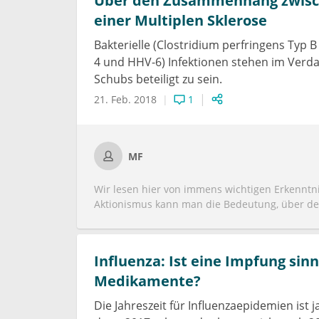
Über den Zusammenhang zwisch
einer Multiplen Sklerose
Bakterielle (Clostridium perfringens Typ
4 und HHV-6) Infektionen stehen im Verda
Schubs beteiligt zu sein.
21. Feb. 2018
1
MF
Wir lesen hier von immens wichtigen Erkenntn
Aktionismus kann man die Bedeutung, über den
genug nehmen. Der Paradigmenwechsel, dass d
keineswegs gefährdet, darf getrost mit Nachdr
bei der Pubmed-Recherche zu diesem Thema de
Influenza: Ist eine Impfung sin
stammt:https://www.ncbi.nlm.nih.gov/pubme
Medikamente?
Die Jahreszeit für Influenzaepidemien ist j