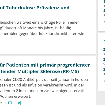
 gehört aber nicht nur auf den Schirm jedes einzelnen,
 auf Tuberkulose-Prävalenz und
Ärzte. Das MagenCA ist nicht die häufigste aller
lich eine in den Hintergrund zu stellende Idee. Aber die
n Kompetenzzentren bei entsprechendem
 Menschen weltweit eine wichtige Rolle in einer
g" dauert oft Monate bis Jahre, ist häufig
ulnerabler gegenüber Infektionskrankheiten wie
ür Patienten mit primär progredienter
fender Multipler Sklerose (RR-MS)
onaler CD20-Antikörper, der seit Januar in Europa
en ist und als Infusion verabreicht wird. In der
tienten 2 Infusionen im zweiwöchigen Intervall.
 Wochen erweitert.
se