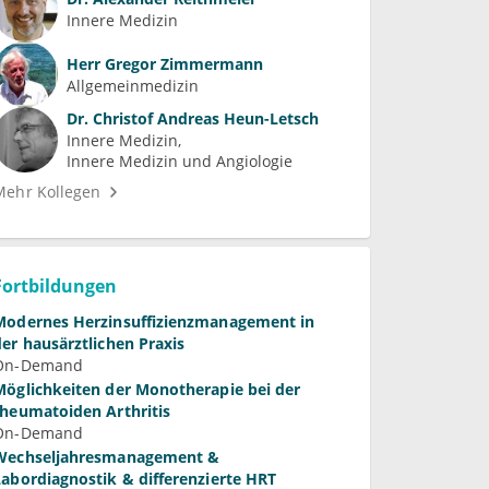
Innere Medizin
Herr
Gregor Zimmermann
Allgemeinmedizin
Dr.
Christof Andreas Heun-Letsch
Innere Medizin
Innere Medizin und Angiologie
Mehr Kollegen
Fortbildungen
Modernes Herzinsuffizienzmanagement in
der hausärztlichen Praxis
On-Demand
Möglichkeiten der Monotherapie bei der
rheumatoiden Arthritis
On-Demand
Wechseljahresmanagement &
Labordiagnostik & differenzierte HRT