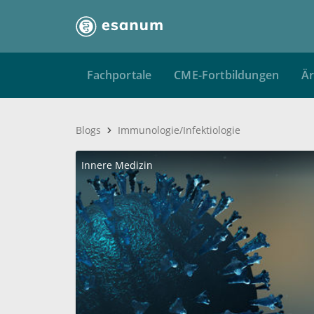
Fachportale
CME-Fortbildungen
Är
Blogs
Immunologie/Infektiologie
Innere Medizin