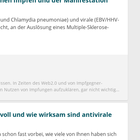
en Impfen und der Manifestation
 B und Chlamydia pneumoniae) und virale (EBV/HHV-
cht, an der Auslösung eines Multiple-Sklerose-
issen. In Zeiten des Web2.0 und von Impfgegner-
 Nutzen von Impfungen aufzuklären, gar nicht wichtig
ie Influenza-Impfung MS-Patienten schützt und sie
uck kommuniziert werden. Interessant ist übrigens, dass
r aktuellste Artikel zu dem Thema aus 2014
nvoll und wie wirksam sind antivirale
d/25000592
a schon fast vorbei, wie viele von Ihnen haben sich