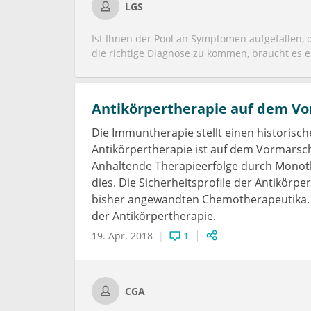
LGS
Ist Ihnen der Pool an Symptomen aufgefallen, 
die richtige Diagnose zu kommen, braucht es e
Möglicherweise werden auch Sie an die Story 
wie eins - dann ist es wahrscheinlich eins. Un
schwer zu identifizieren sein dürfte, wenn es e
Antikörpertherapie auf dem V
therapeutischen Ratschläge dennoch allgemeingü
Junctions hin oder her.
Die Immuntherapie stellt einen historisc
Antikörpertherapie ist auf dem Vormarsch
Anhaltende Therapieerfolge durch Monoth
dies. Die Sicherheitsprofile der Antikörpe
bisher angewandten Chemotherapeutika. Ei
der Antikörpertherapie.
19. Apr. 2018
1
CGA