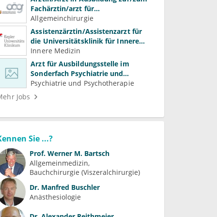
Fachärztin/arzt für
Allgemeinchirurgie und
Allgemeinchirurgie
Gefäßchirurgie
Assistenzärztin/Assistenzarzt für
die Universitätsklinik für Innere
Medizin
Innere Medizin
Arzt für Ausbildungsstelle im
Sonderfach Psychiatrie und
Psychotherapeutische Medizin
Psychiatrie und Psychotherapie
(m/w/d)
Mehr Jobs
Kennen Sie ...?
Prof.
Werner M. Bartsch
Allgemeinmedizin
Bauchchirurgie (Viszeralchirurgie)
Dr.
Manfred Buschler
Anästhesiologie
Dr.
Alexander Reithmeier