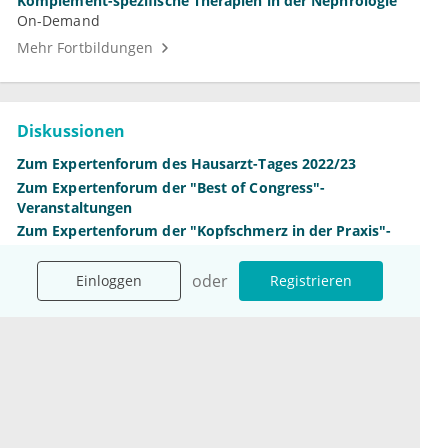
Komplement-spezifische Therapien in der Nephrologie
On-Demand
Mehr Fortbildungen
Diskussionen
Zum Expertenforum des Hausarzt-Tages 2022/23
Zum Expertenforum der "Best of Congress"-
Veranstaltungen
Zum Expertenforum der "Kopfschmerz in der Praxis"-
Veranstaltungen 2022
Mehr Diskussionen
oder
oder
Einloggen
Einloggen
Registrieren
Registrieren
Unternehmen
Ressourcen
Das sind wir
Ihre Fragen