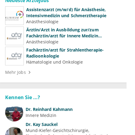
Neueste Ärztejobs
Assistenzarzt (m/w/d) für Anästhesie,
Intensivmedizin und Schmerztherapie
Anästhesiologie
Ärztin/Arzt in Ausbildung zur/zum
Fachärztin/arzt für Innere Medizin
(Kardiologie, Nephrologie, Intensivmedizin)
Anästhesiologie
Fachärztin/arzt für Strahlentherapie-
Radioonkologie
Hämatologie und Onkologie
Mehr Jobs
Kennen Sie ...?
Dr.
Reinhard Kahmann
Innere Medizin
Dr.
Kay Sauckel
Mund-Kiefer-Gesichtschirurgie