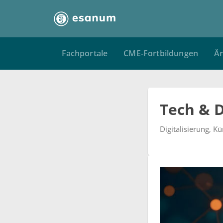
Fachportale
CME-Fortbildungen
Är
Tech & D
Digitalisierung, K