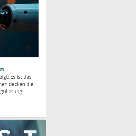
en
gt: Es ist das
chen decken die
egulierung.