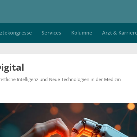
ztekongresse
Services
Kolumne
Arzt & Karrier
igital
ünstliche Intelligenz und Neue Technologien in der Medizin