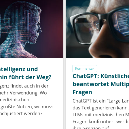
ntelligenz und
Kommentar
ChatGPT: Künstliche
in führt der Weg?
beantwortet Multip
igenz findet auch in der
Fragen
mehr Verwendung. Wo
medizinischen
ChatGPT ist ein "Large La
r größte Nutzen, wo muss
das Text generieren kann
achjustiert werden?
LLMs mit medizinischen Mu
Fragen konfrontiert werde
ihre Grenzen auf.