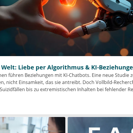
Welt: Liebe per Algorithmus & KI-Beziehung
en führen Beziehungen mit KI-Chatbots. Eine neue Studie zei
, nicht Einsamkeit, das sie antreibt. Doch Vollbild-Recher
 Suizidfällen bis zu extremistischen Inhalten bei fehlender R