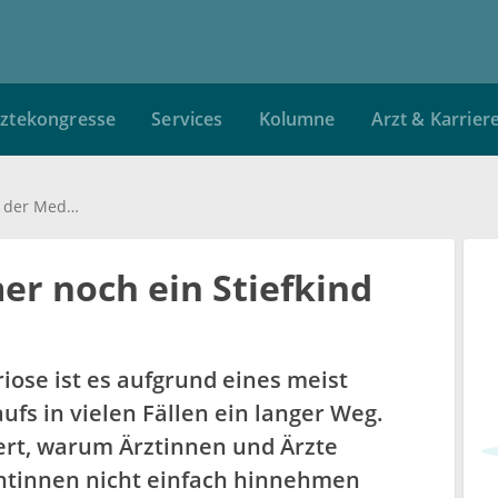
ztekongresse
Services
Kolumne
Arzt & Karrier
Endometriose - immer noch ein Stiefkind der Medizin?
er noch ein Stiefkind
iose ist es aufgrund eines meist
fs in vielen Fällen ein langer Weg.
tert, warum Ärztinnen und Ärzte
ntinnen nicht einfach hinnehmen