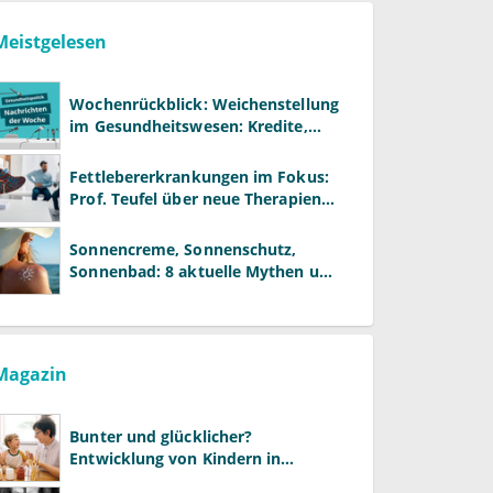
Meistgelesen
Wochenrückblick: Weichenstellung
im Gesundheitswesen: Kredite,
Reformen und neue Modelle
Fettlebererkrankungen im Fokus:
Prof. Teufel über neue Therapien
und die Rolle der Fachärzte
Sonnencreme, Sonnenschutz,
Sonnenbad: 8 aktuelle Mythen und
wie Sie Ihre Patienten richtig
aufklären können
Magazin
Bunter und glücklicher?
Entwicklung von Kindern in
LGBTQ+-Familien