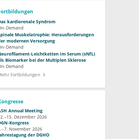
Fortbildungen
Das kardiorenale Syndrom
On-Demand
Spinale Muskelatrophie: Herausforderungen
der modernen Versorgung
On-Demand
Neurofilament-Leichtketten im Serum (sNfL)
als Biomarker bei der Multiplen Sklerose
On-Demand
Mehr Fortbildungen
Kongresse
ASH Annual Meeting
12.–15. Dezember 2026
DGN-Kongress
4.–7. November 2026
Jahrestagung der DGHO