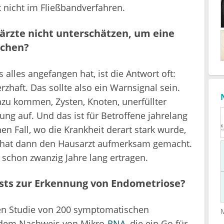
t nicht im Fließbandverfahren.
rzte nicht unterschätzen, um eine
ichen?
alles angefangen hat, ist die Antwort oft:
haft. Das sollte also ein Warnsignal sein.
u kommen, Zysten, Knoten, unerfüllter
kung auf. Und das ist für Betroffene jahrelang
en Fall, wo die Krankheit derart stark wurde,
 hat dann den Hausarzt aufmerksam gemacht.
 schon zwanzig Jahre lang ertragen.
ests zur Erkennung von Endometriose?
iven Studie von 200 symptomatischen
t dem Nachweis von Mikro-
RNA
, die ein Go für