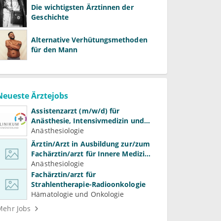
Die wichtigsten Ärztinnen der
Geschichte
Alternative Verhütungsmethoden
für den Mann
Neueste Ärztejobs
Assistenzarzt (m/w/d) für
Anästhesie, Intensivmedizin und
Schmerztherapie
Anästhesiologie
Ärztin/Arzt in Ausbildung zur/zum
Fachärztin/arzt für Innere Medizin
(Kardiologie, Nephrologie,
Anästhesiologie
Intensivmedizin)
Fachärztin/arzt für
Strahlentherapie-Radioonkologie
Hämatologie und Onkologie
Mehr Jobs