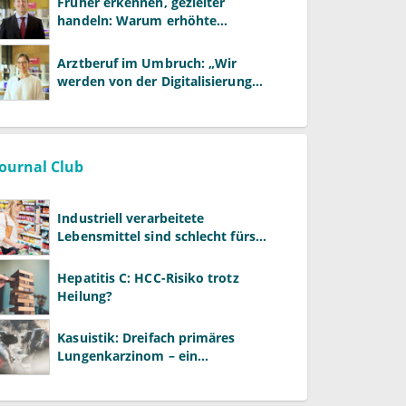
Früher erkennen, gezielter
handeln: Warum erhöhte
Leberwerte heute mehr verlangen
als ALT und AST
Arztberuf im Umbruch: „Wir
werden von der Digitalisierung
überrollt – bevor wir wissen, was
wir wollen"
Journal Club
Industriell verarbeitete
Lebensmittel sind schlecht fürs
Gehirn
Hepatitis C: HCC-Risiko trotz
Heilung?
Kasuistik: Dreifach primäres
Lungenkarzinom – ein
ungewöhnlicher Fall