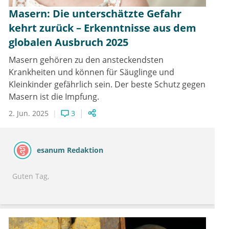
Masern: Die unterschätzte Gefahr
kehrt zurück – Erkenntnisse aus dem
globalen Ausbruch 2025
Masern gehören zu den ansteckendsten
Krankheiten und können für Säuglinge und
Kleinkinder gefährlich sein. Der beste Schutz gegen
Masern ist die Impfung.
2. Jun. 2025
3
esanum Redaktion
Guten Tag,
wir freuen uns, Ihnen mitteilen zu können, dass der
von uns angekündigte Artikel zur Immunität bei
Personen, die zwischen 1960-1970 gegen Masern