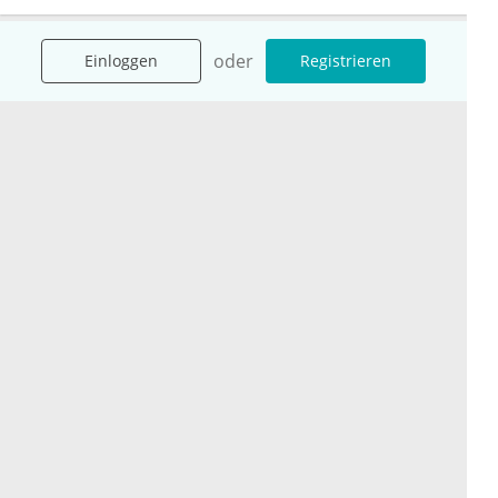
oder
Einloggen
Registrieren
Unternehmen
Ressourcen
Das sind wir
Ihre Fragen
Für Unternehmen
Hilfe
Für Agenturen
Mediadaten
Presse
Karriere
Jobs
International
Social Media
esanum.it
Youtube
esanum.com
Twitter
esanum.fr
LinkedIn
Facebook