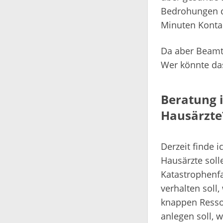
Bedrohungen du
Minuten Kontak
Da aber Beamte
Wer könnte da
Beratung i
Hausärzt
Derzeit finde 
Hausärzte soll
Katastrophenfa
verhalten soll
knappen Resso
anlegen soll, w