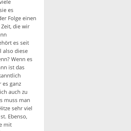
viele
sie es
der Folge einen
Zeit, die wir
enn
hört es seit
l also diese
denn? Wenn es
ann ist das
kanntlich
r es ganz
ich auch zu
Das muss man
tze sehr viel
st. Ebenso,
e mit