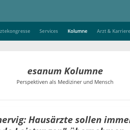
ztekongresse
Services
Kolumne
Arzt & Karrier
esanum Kolumne
Perspektiven als Mediziner und Mensch
nervig: Hausärzte sollen imm