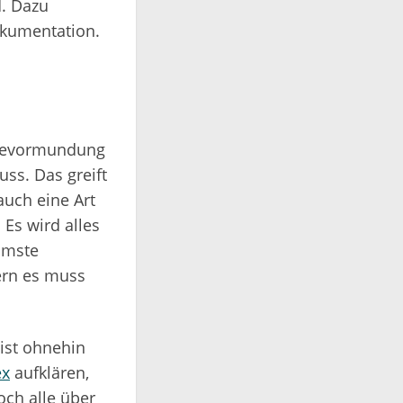
d. Dazu
okumentation.
 Bevormundung
ss. Das greift
auch eine Art
 Es wird alles
mmste
ern es muss
ist ohnehin
ex
aufklären,
och alle über