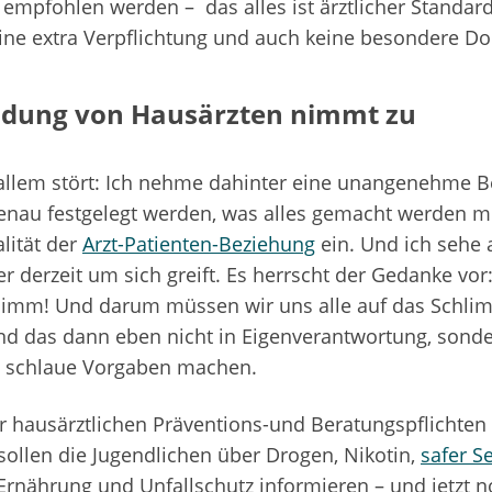
 empfohlen werden – das alles ist ärztlicher Standar
ine extra Verpflichtung und auch keine besondere D
dung von Hausärzten nimmt zu
allem stört: Ich nehme dahinter eine unangenehme
genau festgelegt werden, was alles gemacht werden mu
alität der
Arzt-Patienten-Beziehung
ein. Und ich sehe 
r derzeit um sich greift. Es herrscht der Gedanke vor:
hlimm! Und darum müssen wir uns alle auf das Schli
nd das dann eben nicht in Eigenverantwortung, sond
 schlaue Vorgaben machen.
r hausärztlichen Präventions-und Beratungspflichten 
 sollen die Jugendlichen über Drogen, Nikotin,
safer S
rnährung und Unfallschutz informieren – und jetzt n