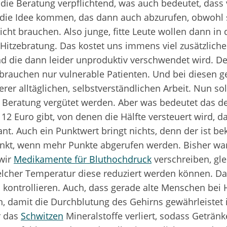
d die Beratung verpflichtend, was auch bedeutet, dass 
die Idee kommen, das dann auch abzurufen, obwohl 
icht brauchen. Also junge, fitte Leute wollen dann in 
Hitzebratung. Das kostet uns immens viel zusätzliche 
d die dann leider unproduktiv verschwendet wird. D
brauchen nur vulnerable Patienten. Und bei diesen ge
rer alltäglichen, selbstverständlichen Arbeit. Nun sol
 Beratung vergütet werden. Aber was bedeutet das 
12 Euro gibt, von denen die Hälfte versteuert wird, d
ant. Auch ein Punktwert bringt nichts, denn der ist be
inkt, wenn mehr Punkte abgerufen werden. Bisher wa
wir
Medikamente für Bluthochdruck
verschreiben, gle
welcher Temperatur diese reduziert werden können. 
kontrollieren. Auch, dass gerade alte Menschen bei Hi
, damit die Durchblutung des Gehirns gewährleistet i
r das
Schwitzen
Mineralstoffe verliert, sodass Getränk