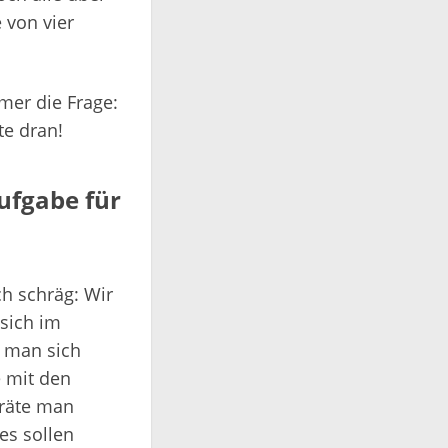
 von vier
mmer die Frage:
te dran!
ufgabe für
ch schräg: Wir
 sich im
e man sich
e mit den
räte man
es sollen