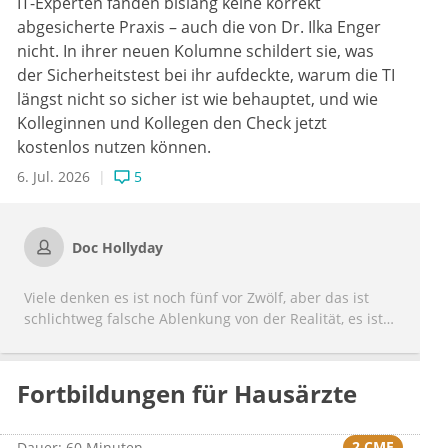
IT-Experten fanden bislang keine korrekt
abgesicherte Praxis – auch die von Dr. Ilka Enger
nicht. In ihrer neuen Kolumne schildert sie, was
der Sicherheitstest bei ihr aufdeckte, warum die TI
längst nicht so sicher ist wie behauptet, und wie
Kolleginnen und Kollegen den Check jetzt
kostenlos nutzen können.
6. Jul. 2026
5
Doc Hollyday
Viele denken es ist noch fünf vor Zwölf, aber das ist
schlichtweg falsche Ablenkung von der Realität, es ist
schon weit nach Zwölf, womit klar sein dürfte, daß erst
nach vollständigem Systemzusammenbruch dieser
veralteten Pflickschusterei möglicherweise bessere
Fortbildungen für Hausärzte
Lösungen entstehen, siehe Bsp Baltischen Staaten, in
denen IT auf neuerem Stand begonnen hat, weil
vorher nix da war, mit unserer und gerader deutscher
2 CME
Dauer: 60 Minuten