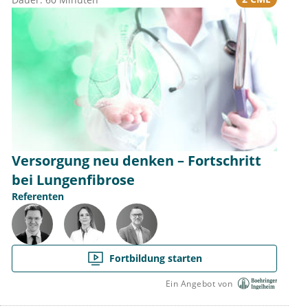
Methode ist positive optimistische Sicht Sinn,,
Verstandlose,, Gewollte,, Augenwischerei, bin über 65
Jahre, freiwillig so schnell als möglich aus dem
Versorgungswerk in die Rente ausgestiegen und
arbeite solange es halbwegs,, erträglich,, ist für mein
Praxisteam,, Arbeitsplätze,, und meine,, Patienten,,
auch für die noch jüngere Kollegin etwas weiter, in
diesem Sinne in gewissem Positiven Denke das in
Zukunft doch etwas GUTES entstehen kann,, muss,, usw
Versorgung neu denken – Fortschritt
bei Lungenfibrose
Referenten
Fortbildung starten
Ein Angebot von