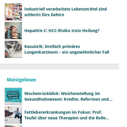
verpassen. Aber man darf auch erkennen, wann es
angebracht ist, das Gedankenkarussell zu verlassen
Industriell verarbeitete Lebensmittel sind
und sich wieder wahrscheinlicheren Szenarien
schlecht fürs Gehirn
zuzuwenden.
Hepatitis C: HCC-Risiko trotz Heilung?
Kasuistik: Dreifach primäres
Lungenkarzinom – ein ungewöhnlicher Fall
Meistgelesen
Wochenrückblick: Weichenstellung im
Gesundheitswesen: Kredite, Reformen und
neue Modelle
Fettlebererkrankungen im Fokus: Prof.
Teufel über neue Therapien und die Rolle
der Fachärzte