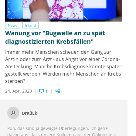
News
Inland
Wanung vor "Bugwelle an zu spät
diagnostizierten Krebsfällen"
Immer mehr Menschen scheuen den Gang zur
Ärztin oder zum Arzt - aus Angst vor einer Corona-
Ansteckung. Manche Krebsdiagnose könnte später
gestellt werden. Werden mehr Menschen an Krebs
sterben?
24. Apr. 2020
1
DrKüLk
Puh, das sind ja gewagte Überlegungen. Ich gehe
davon aus, dass unsere Kollegen aus der Onkologie gut