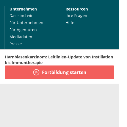
Unternehmen
Ressourcen
Das sind wir
Ihre Fragen
Für Unternehmen
Hilfe
Für Agenturen
Mediadaten
Presse
Karriere
Harnblasenkarzinom: Leitlinien-Update von Instillation
Jobs
bis Immuntherapie
Fortbildung starten
International
Social Media
esanum.it
Youtube
esanum.com
Twitter
esanum.fr
LinkedIn
Facebook
Podcasts
Instagram
Kontakt
Datenschutz
AGB
Impressum