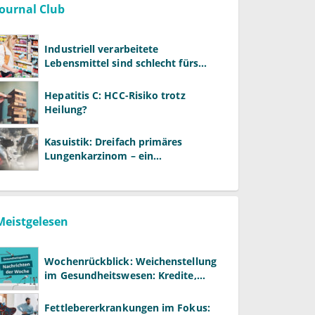
Journal Club
Industriell verarbeitete
Lebensmittel sind schlecht fürs
Gehirn
Hepatitis C: HCC-Risiko trotz
Heilung?
Kasuistik: Dreifach primäres
Lungenkarzinom – ein
ungewöhnlicher Fall
Meistgelesen
Wochenrückblick: Weichenstellung
im Gesundheitswesen: Kredite,
Reformen und neue Modelle
Fettlebererkrankungen im Fokus: