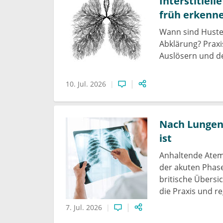
Interstitiel
früh erkenn
Wann sind Husten
Abklärung? Prax
Auslösern und de
10. Jul. 2026
Nach Lungene
ist
Anhaltende Atem
der akuten Phase
britische Übersi
die Praxis und r
7. Jul. 2026