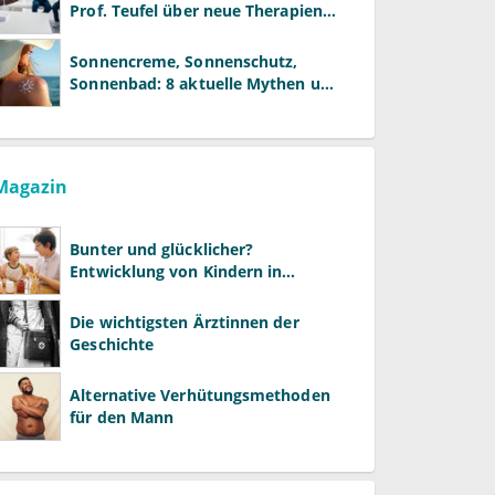
Prof. Teufel über neue Therapien
und die Rolle der Fachärzte
Sonnencreme, Sonnenschutz,
Sonnenbad: 8 aktuelle Mythen und
wie Sie Ihre Patienten richtig
aufklären können
Magazin
Bunter und glücklicher?
Entwicklung von Kindern in
LGBTQ+-Familien
Die wichtigsten Ärztinnen der
Geschichte
Alternative Verhütungsmethoden
für den Mann