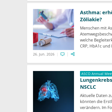
Asthma: erhö
Zöliakie?
Menschen mit As
Atemwegsbeschwe
welche Begleite
CRP, HbA1c und L
26. Jun. 2026
ASCO Annual Mee
Lungenkrebs:
NSCLC
Aktuelle Daten z
könnten die Erst
verändern. Im Fo