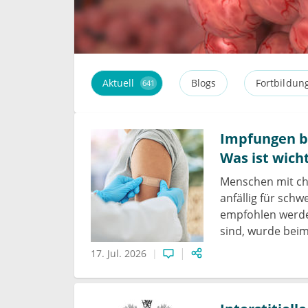
Aktuell
Blogs
Fortbildun
641
Impfungen b
Was ist wich
Menschen mit ch
anfällig für sch
empfohlen werde
sind, wurde beim
17. Jul. 2026