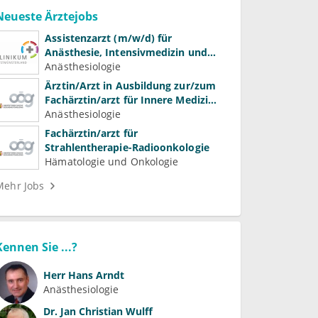
Neueste Ärztejobs
Assistenzarzt (m/w/d) für
Anästhesie, Intensivmedizin und
Schmerztherapie
Anästhesiologie
Ärztin/Arzt in Ausbildung zur/zum
Fachärztin/arzt für Innere Medizin
(Kardiologie, Nephrologie,
Anästhesiologie
Intensivmedizin)
Fachärztin/arzt für
Strahlentherapie-Radioonkologie
Hämatologie und Onkologie
Mehr Jobs
Kennen Sie ...?
Herr
Hans Arndt
Anästhesiologie
Dr.
Jan Christian Wulff