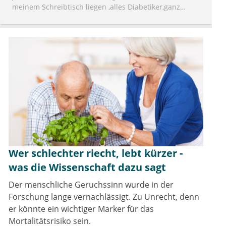
meinem Schreibtisch liegen ,alles Diabetiker,ganz
große Sauerrei,die Kv schweigt und wir müssen Briefe
schreiben,müssen uns rechtfertigen ,am Ende bleiben
wir auch noch auf dem Regress sitzen ,das hebt doch
ungemein die Zufriedenheit für unsere Arbeit,da fällt
die Entscheidung in Rente zu gehen gleich leichter aus
Wer schlechter riecht, lebt kürzer -
was die Wissenschaft dazu sagt
Der menschliche Geruchssinn wurde in der
Forschung lange vernachlässigt. Zu Unrecht, denn
er könnte ein wichtiger Marker für das
Mortalitätsrisiko sein.