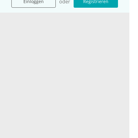
oder
Einloggen
Registrieren
Unternehmen
Ressourcen
Das sind wir
Ihre Fragen
Für Unternehmen
Hilfe
Für Agenturen
Mediadaten
Presse
Karriere
Jobs
International
Social Media
esanum.it
Youtube
esanum.com
Twitter
esanum.fr
LinkedIn
Facebook
Podcasts
Instagram