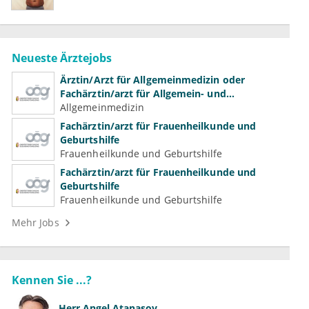
Neueste Ärztejobs
Ärztin/Arzt für Allgemeinmedizin oder
Fachärztin/arzt für Allgemein- und
Familienmedizin für Psychiatrie und
Allgemeinmedizin
Psychotherapeutische Medizin
Fachärztin/arzt für Frauenheilkunde und
Geburtshilfe
Frauenheilkunde und Geburtshilfe
Fachärztin/arzt für Frauenheilkunde und
Geburtshilfe
Frauenheilkunde und Geburtshilfe
Mehr Jobs
Kennen Sie ...?
Herr
Angel Atanasov